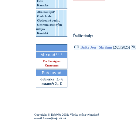
Film
Karaoke
http://www.google.sk/search?q=60247506
Ako nakúpiť
8&aq=t&rls=org.mozilla:sk:official&client=
O obchode
Obchodné podm.
Ochrana osobných
údajov
Kontakt
Ďalšie tituly:
CD
20,
Balke Jon - Skrifum
(2/28/2025)
Abroad!!!
For Foreigner
Customers
Poštovné
dobierka: 3,- €
ostatné: 2,- €
Copyright © RebWeb 2002; Všetky práva vyhradené
e-mail:
forum@mjuzik.sk