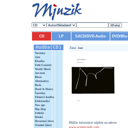
CD
LP
SACD/DVD-Audio
DVD/Blu
Hudba(CD)
Žáner:
Jazz
Novinky
Jazz
Klasika
Folk/Country
World Music
Art-rock
Blues
Alternatíva
Rock
Hard & Heavy
Šansóny
Filmová hudba
Elektronika
New age
Hip Hop
Folklór
Detské
Hovorené slovo
Bližšie informácie nájdete na adrese
Ostatné žánre
www.ecmrecords.com