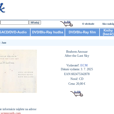
O obchode
Ako nakú
Knihy
SACD/DVD-Audio
DVD/Blu-Ray hudba
DVD/Blu-Ray film
(bazár)
r:
Jazz
Brahem Anouar
After the Last Sky
Vydavateľ:
ECM
Dátum vydania: 3. 7. 2025
EAN:602475342878
Nosič: CD
Cena: 20,00 €
ie informácie nájdete na adrese
ecmrecords.com