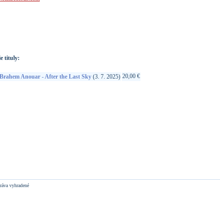
://www.google.sk/search?q=602475342878&ie=utf-8&oe=utf-
t&rls=org.mozilla:sk:official&client=firefox-a
e tituly:
20,00 €
Brahem Anouar - After the Last Sky
(3. 7. 2025)
ráva vyhradené