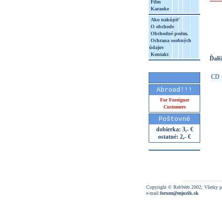
Film
Karaoke
http
Ako nakúpiť
8&aq=
O obchode
Obchodné podm.
Ochrana osobných
údajov
Kontakt
Ďalši
CD
Abroad!!!
For Foreigner
Customers
Poštovné
dobierka: 3,- €
ostatné: 2,- €
Copyright © RebWeb 2002; Všetky p
e-mail:
forum@mjuzik.sk