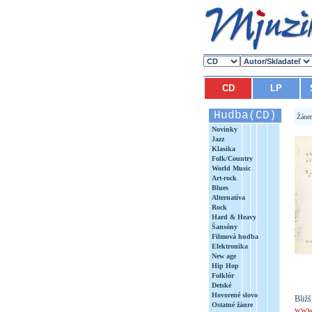
CD
LP
Hudba(CD)
Žáne
Novinky
Jazz
Klasika
Folk/Country
World Music
Art-rock
Blues
Alternatíva
Rock
Hard & Heavy
Šansóny
Filmová hudba
Elektronika
New age
Hip Hop
Folklór
Detské
Hovorené slovo
Bližš
Ostatné žánre
www.