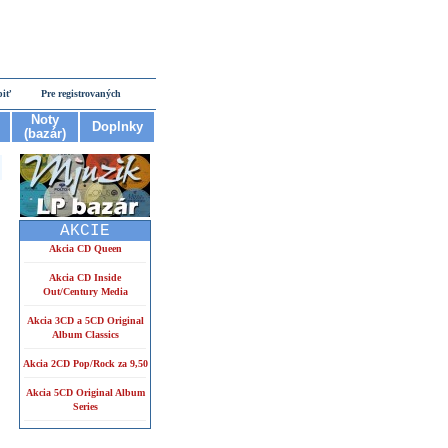
piť
Pre registrovaných
Noty
Doplnky
(bazár)
AKCIE
Akcia CD Queen
Akcia CD Inside
Out/Century Media
Akcia 3CD a 5CD Original
Album Classics
Akcia 2CD Pop/Rock za 9,50
Akcia 5CD Original Album
Series