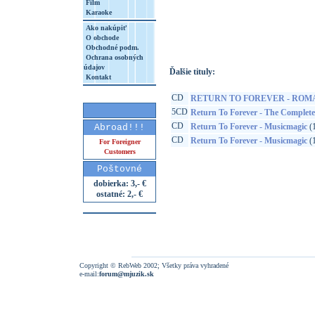
Film
Karaoke
http://www.google.sk/search?q=80577270
8&aq=t&rls=org.mozilla:sk:official&client=
Ako nakúpiť
O obchode
Obchodné podm.
Ochrana osobných
údajov
Ďalšie tituly:
Kontakt
CD
RETURN TO FOREVER - ROM
5CD
Return To Forever - The Complet
CD
Return To Forever - Musicmagic
(1
Abroad!!!
CD
Return To Forever - Musicmagic
(1
For Foreigner
Customers
Poštovné
dobierka: 3,- €
ostatné: 2,- €
Copyright © RebWeb 2002; Všetky práva vyhradené
e-mail:
forum@mjuzik.sk