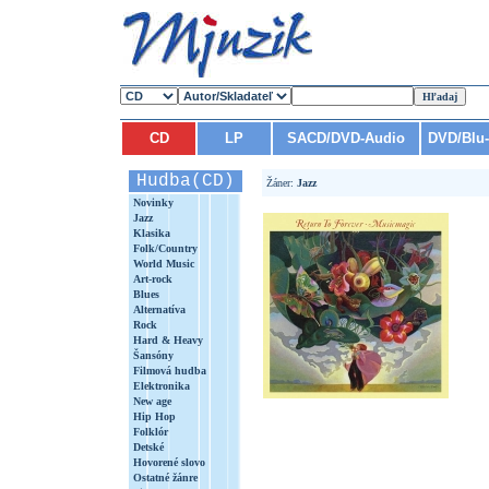
CD
LP
SACD/DVD-Audio
DVD/Blu
Hudba(CD)
Žáner:
Jazz
Novinky
Jazz
Klasika
Folk/Country
World Music
Art-rock
Blues
Alternatíva
Rock
Hard & Heavy
Šansóny
Filmová hudba
Elektronika
New age
Hip Hop
Folklór
Detské
Hovorené slovo
Ostatné žánre