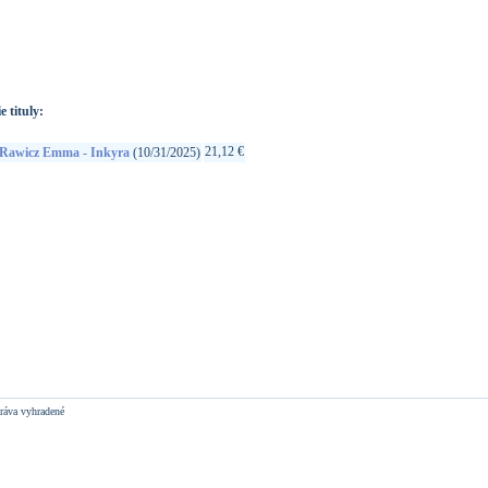
://www.google.sk/search?q=614427801821&ie=utf-8&oe=utf-
t&rls=org.mozilla:sk:official&client=firefox-a
e tituly:
21,12 €
Rawicz Emma - Inkyra
(10/31/2025)
ráva vyhradené