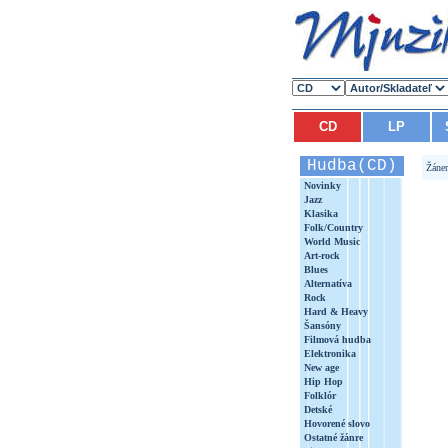
CD
LP
Hudba(CD)
Žáne
Novinky
Jazz
Klasika
Folk/Country
World Music
Art-rock
Blues
Alternatíva
Rock
Hard & Heavy
Šansóny
Filmová hudba
Elektronika
New age
Hip Hop
Folklór
Detské
Hovorené slovo
Ostatné žánre