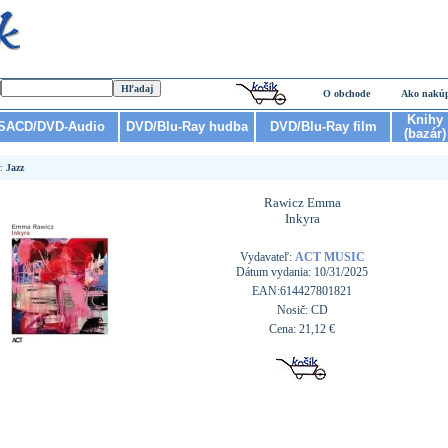
O obchode
Ako nakú
Knihy
SACD/DVD-Audio
DVD/Blu-Ray hudba
DVD/Blu-Ray film
(bazár)
r:
Jazz
Rawicz Emma
Inkyra
Vydavateľ:
ACT MUSIC
Dátum vydania: 10/31/2025
EAN:614427801821
Nosič: CD
Cena: 21,12 €