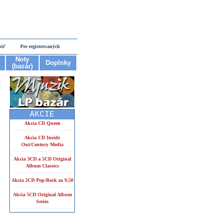
piť
Pre registrovaných
Noty
Doplnky
(bazár)
AKCIE
Akcia CD Queen
Akcia CD Inside
Out/Century Media
Akcia 3CD a 5CD Original
Album Classics
Akcia 2CD Pop/Rock za 9,50
Akcia 5CD Original Album
Series