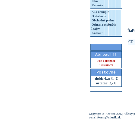
Film
Karaoke
http
8&aq=
Ako nakúpiť
O obchode
Obchodné podm.
Ochrana osobných
údajov
Ďalši
Kontakt
CD
Abroad!!!
For Foreigner
Customers
Poštovné
dobierka: 3,- €
ostatné: 2,- €
Copyright © RebWeb 2002; Všetky p
e-mail:
forum@mjuzik.sk