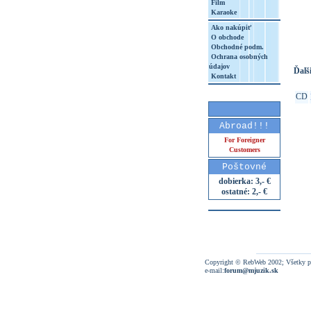
Film
Karaoke
http
8&aq=
Ako nakúpiť
O obchode
Obchodné podm.
Ochrana osobných
údajov
Ďalši
Kontakt
CD
Abroad!!!
For Foreigner
Customers
Poštovné
dobierka: 3,- €
ostatné: 2,- €
Copyright © RebWeb 2002; Všetky p
e-mail:
forum@mjuzik.sk