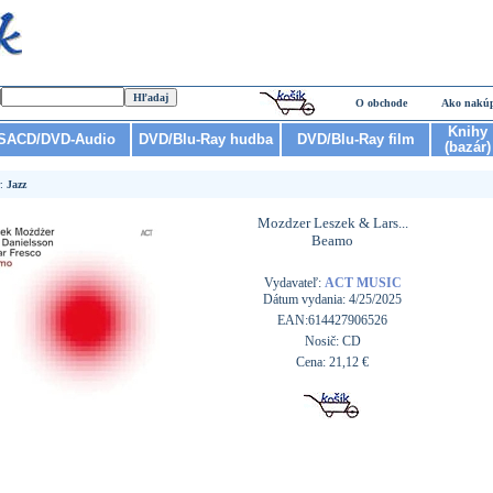
O obchode
Ako nakú
Knihy
SACD/DVD-Audio
DVD/Blu-Ray hudba
DVD/Blu-Ray film
(bazár)
r:
Jazz
Mozdzer Leszek & Lars...
Beamo
Vydavateľ:
ACT MUSIC
Dátum vydania: 4/25/2025
EAN:614427906526
Nosič: CD
Cena: 21,12 €