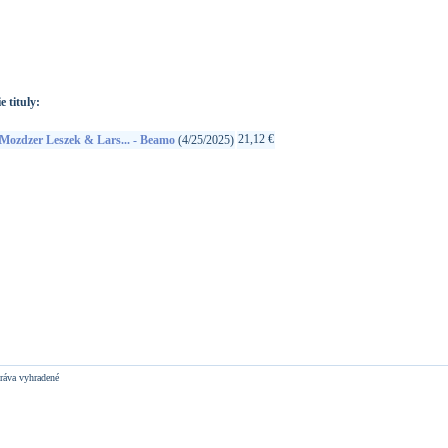
://www.google.sk/search?q=614427906526&ie=utf-8&oe=utf-
t&rls=org.mozilla:sk:official&client=firefox-a
e tituly:
21,12 €
Mozdzer Leszek & Lars... - Beamo
(4/25/2025)
ráva vyhradené