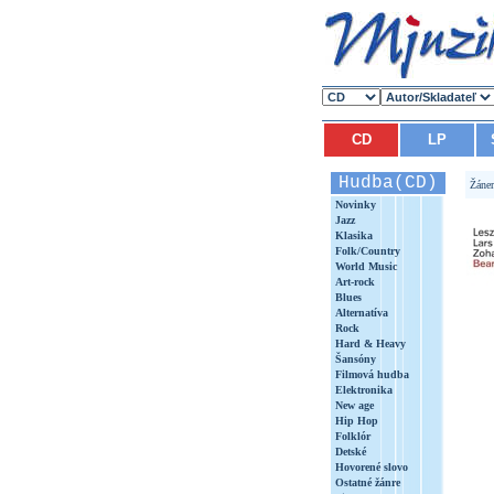
CD
LP
Hudba(CD)
Žáne
Novinky
Jazz
Klasika
Folk/Country
World Music
Art-rock
Blues
Alternatíva
Rock
Hard & Heavy
Šansóny
Filmová hudba
Elektronika
New age
Hip Hop
Folklór
Detské
Hovorené slovo
Ostatné žánre