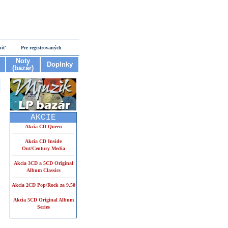
piť
Pre registrovaných
Noty
Doplnky
(bazár)
AKCIE
Akcia CD Queen
Akcia CD Inside
Out/Century Media
Akcia 3CD a 5CD Original
Album Classics
Akcia 2CD Pop/Rock za 9,50
Akcia 5CD Original Album
Series