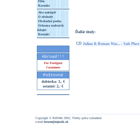
Film
Karaoke
http://www.google.sk/search?q=61442780
8&aq=t&rls=org.mozilla:sk:official&client=
Ako nakúpiť
O obchode
Obchodné podm.
Ochrana osobných
údajov
Ďalšie tituly:
Kontakt
CD
Julian & Roman Was... - Safe Place
Abroad!!!
For Foreigner
Customers
Poštovné
dobierka: 3,- €
ostatné: 2,- €
Copyright © RebWeb 2002; Všetky práva vyhradené
e-mail:
forum@mjuzik.sk