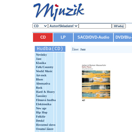
CD
LP
SACD/DVD-Audio
DVD/Blu
Hudba(CD)
Žáner:
Jazz
Novinky
Jazz
Klasika
Folk/Country
World Music
Art-rock
Blues
Alternatíva
Rock
Hard & Heavy
Šansóny
Filmová hudba
Elektronika
New age
Hip Hop
Folklór
Detské
Hovorené slovo
Ostatné žánre