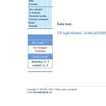
Film
Karaoke
http://www.google.sk/search?q=61442780
8&aq=t&rls=org.mozilla:sk:official&client=
Ako nakúpiť
O obchode
Obchodné podm.
Ochrana osobných
údajov
Ďalšie tituly:
Kontakt
CD
Saglio Matthieu - Al Alba
(4/25/2025
Abroad!!!
For Foreigner
Customers
Poštovné
dobierka: 3,- €
ostatné: 2,- €
Copyright © RebWeb 2002; Všetky práva vyhradené
e-mail:
forum@mjuzik.sk