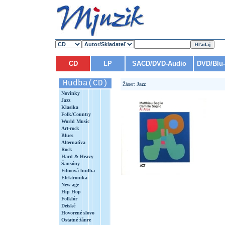
CD
LP
SACD/DVD-Audio
DVD/Blu
Hudba(CD)
Žáner:
Jazz
Novinky
Jazz
Klasika
Folk/Country
World Music
Art-rock
Blues
Alternatíva
Rock
Hard & Heavy
Šansóny
Filmová hudba
Elektronika
New age
Hip Hop
Folklór
Detské
Hovorené slovo
Ostatné žánre