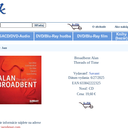
O obchode
Ako nakú
Knihy
SACD/DVD-Audio
DVD/Blu-Ray hudba
DVD/Blu-Ray film
(bazár)
r:
Jazz
Broadbent Alan
Threads of Time
Vydavateľ:
Savant
Dátum vydania: 6/27/2025
EAN:633842222325
Nosič: CD
Cena: 19,60 €
ie informácie nájdete na adrese
jazzdepot.com