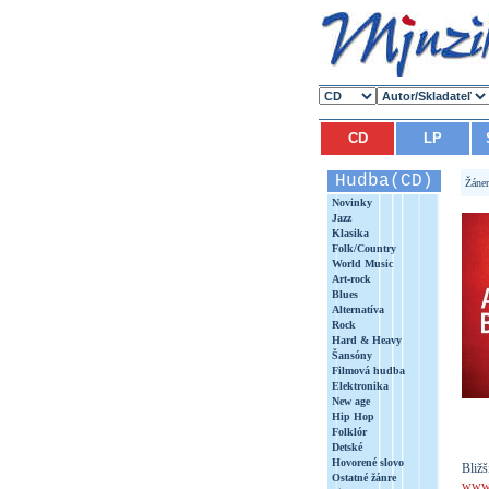
CD
LP
Hudba(CD)
Žáne
Novinky
Jazz
Klasika
Folk/Country
World Music
Art-rock
Blues
Alternatíva
Rock
Hard & Heavy
Šansóny
Filmová hudba
Elektronika
New age
Hip Hop
Folklór
Detské
Hovorené slovo
Bližš
Ostatné žánre
www.