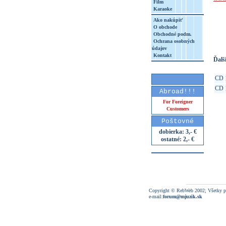
Film
Karaoke
http
Ako nakúpiť
8&aq=
O obchode
Obchodné podm.
Ochrana osobných
údajov
Kontakt
Ďalši
CD
CD
Abroad!!!
For Foreigner
Customers
Poštovné
dobierka: 3,- €
ostatné: 2,- €
Copyright © RebWeb 2002; Všetky p
e-mail:
forum@mjuzik.sk