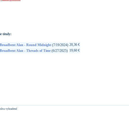
://www.google.sk/search?q=633842222325&ie=utf-8&oe=utf-
t&rls=org.mozilla:sk:official&client=firefox-a
e tituly:
20,36 €
Broadbent Alan - Round Midnight
(7/19/2024)
19,60 €
Broadbent Alan - Threads of Time
(6/27/2025)
ráva vyhradené