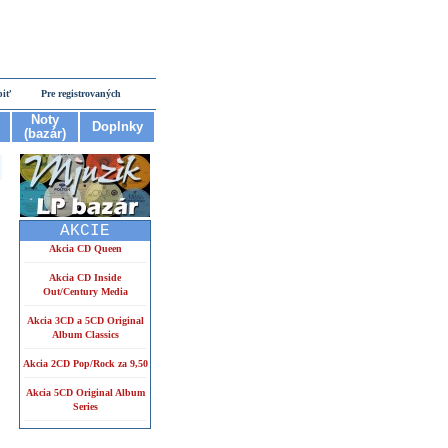
piť
Pre registrovaných
Noty
Doplnky
(bazár)
AKCIE
Akcia CD Queen
Akcia CD Inside
Out/Century Media
Akcia 3CD a 5CD Original
Album Classics
Akcia 2CD Pop/Rock za 9,50
Akcia 5CD Original Album
Series