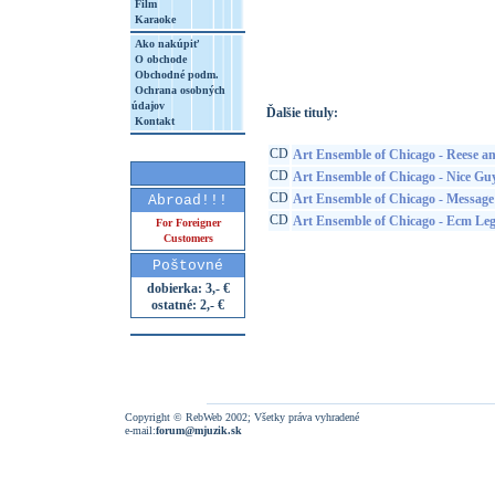
Film
Karaoke
http://www.google.sk/search?q=50607674
8&aq=t&rls=org.mozilla:sk:official&client=
Ako nakúpiť
O obchode
Obchodné podm.
Ochrana osobných
údajov
Ďalšie tituly:
Kontakt
CD
Art Ensemble of Chicago - Reese a
CD
Art Ensemble of Chicago - Nice Gu
CD
Art Ensemble of Chicago - Message
Abroad!!!
CD
Art Ensemble of Chicago - Ecm Leg
For Foreigner
Customers
Poštovné
dobierka: 3,- €
ostatné: 2,- €
Copyright © RebWeb 2002; Všetky práva vyhradené
e-mail:
forum@mjuzik.sk