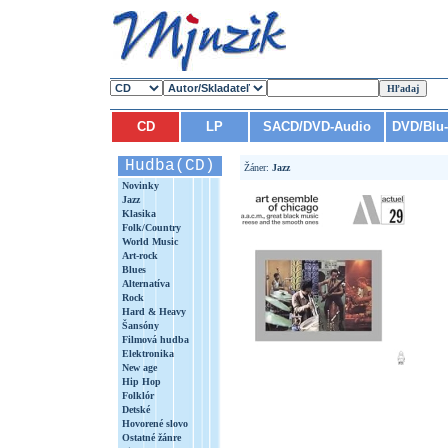
CD
LP
SACD/DVD-Audio
DVD/Blu
Hudba(CD)
Žáner:
Jazz
Novinky
Jazz
Klasika
Folk/Country
World Music
Art-rock
Blues
Alternatíva
Rock
Hard & Heavy
Šansóny
Filmová hudba
Elektronika
New age
Hip Hop
Folklór
Detské
Hovorené slovo
Ostatné žánre