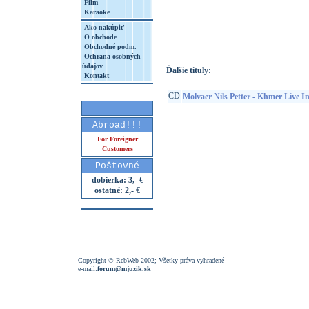
Film
Karaoke
http://www.google.sk/search?q=50605097
8&aq=t&rls=org.mozilla:sk:official&client=
Ako nakúpiť
O obchode
Obchodné podm.
Ochrana osobných
údajov
Ďalšie tituly:
Kontakt
CD
Molvaer Nils Petter - Khmer Live I
Abroad!!!
For Foreigner
Customers
Poštovné
dobierka: 3,- €
ostatné: 2,- €
Copyright © RebWeb 2002; Všetky práva vyhradené
e-mail:
forum@mjuzik.sk