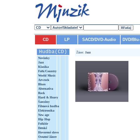
CD
LP
SACD/DVD-Audio
DVD/Blu
Hudba(CD)
Žáner:
Jazz
Novinky
Jazz
Klasika
Folk/Country
World Music
Art-rock
Blues
Alternatíva
Rock
Hard & Heavy
Šansóny
Filmová hudba
Elektronika
New age
Hip Hop
Folklór
Detské
Hovorené slovo
Ostatné žánre