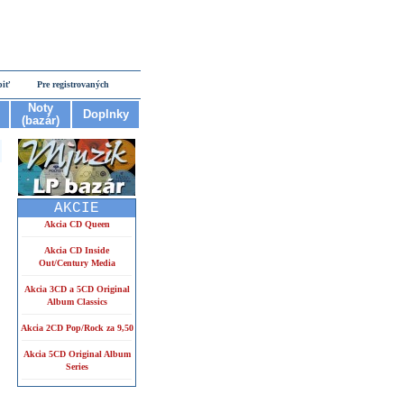
piť
Pre registrovaných
Noty
Doplnky
(bazár)
AKCIE
Akcia CD Queen
Akcia CD Inside
Out/Century Media
Akcia 3CD a 5CD Original
Album Classics
Akcia 2CD Pop/Rock za 9,50
Akcia 5CD Original Album
Series