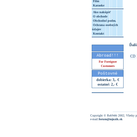
Film
Karaoke
Ako nakúpiť
O obchode
http
Obchodné podm.
Ochrana osobných
8&aq=
údajov
Kontakt
Ďalši
Abroad!!!
CD
For Foreigner
Customers
Poštovné
dobierka: 3,- €
ostatné: 2,- €
Copyright © RebWeb 2002; Všetky p
e-mail:
forum@mjuzik.sk