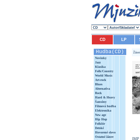
CD
LP
Hudba(CD)
Žáne
Novinky
Jazz
Klasika
Folk/Country
World Music
Art-rock
Blues
Alternatíva
Rock
Hard & Heavy
Šansóny
Filmová hudba
Elektronika
New age
Hip Hop
Folklór
Detské
Hovorené slovo
Ostatné žánre
IMP