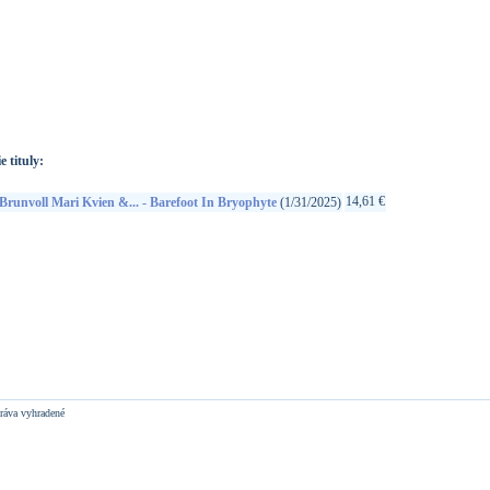
://www.google.sk/search?q=7033662026630&ie=utf-8&oe=utf-
t&rls=org.mozilla:sk:official&client=firefox-a
e tituly:
14,61 €
Brunvoll Mari Kvien &... - Barefoot In Bryophyte
(1/31/2025)
ráva vyhradené