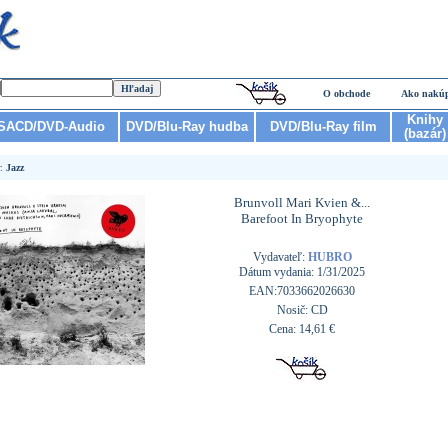
O obchode
Ako nakú
Knihy
SACD/DVD-Audio
DVD/Blu-Ray hudba
DVD/Blu-Ray film
(bazár)
r:
Jazz
Brunvoll Mari Kvien &...
Barefoot In Bryophyte
Vydavateľ:
HUBRO
Dátum vydania: 1/31/2025
EAN:7033662026630
Nosič: CD
Cena: 14,61 €