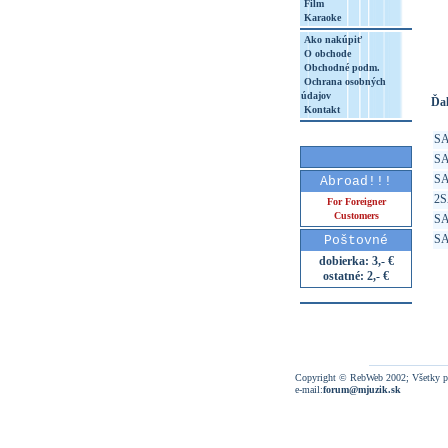
Film
Karaoke
htt
8&a
Ako nakúpiť
O obchode
Obchodné podm.
Ochrana osobných
údajov
Ďal
Kontakt
S
S
S
Abroad!!!
2
For Foreigner
Customers
S
S
Poštovné
dobierka: 3,- €
ostatné: 2,- €
Copyright © RebWeb 2002; Všetky p
e-mail:
forum@mjuzik.sk