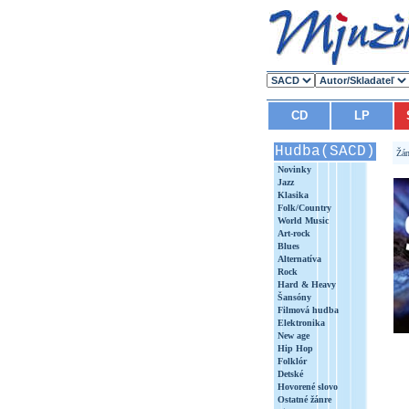
CD
LP
Hudba(SACD)
Žán
Novinky
Jazz
Klasika
Folk/Country
World Music
Art-rock
Blues
Alternatíva
Rock
Hard & Heavy
Šansóny
Filmová hudba
Elektronika
New age
Hip Hop
Folklór
Detské
Hovorené slovo
Ostatné žánre