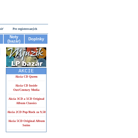
piť
Pre registrovaných
Noty
Doplnky
(bazár)
AKCIE
Akcia CD Queen
Akcia CD Inside
Out/Century Media
Akcia 3CD a 5CD Original
Album Classics
Akcia 2CD Pop/Rock za 9,50
Akcia 5CD Original Album
Series