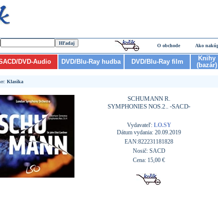
O obchode
Ako nakú
Knihy
SACD/DVD-Audio
DVD/Blu-Ray hudba
DVD/Blu-Ray film
(bazár)
er:
Klasika
SCHUMANN R.
SYMPHONIES NOS.2.. -SACD-
Vydavateľ:
LO.SY
Dátum vydania: 20.09.2019
EAN:822231181828
Nosič: SACD
Cena: 15,00 €