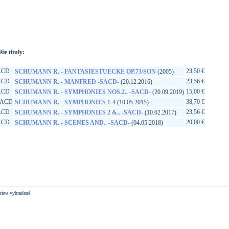
p://www.google.sk/search?q=822231181828&ie=utf-8&oe=utf-
q=t&rls=org.mozilla:sk:official&client=firefox-a
šie tituly:
ACD
23,50 €
SCHUMANN R. - FANTASIESTUECKE OP.73/SON
(2005)
ACD
23,56 €
SCHUMANN R. - MANFRED -SACD-
(20.12.2016)
ACD
15,00 €
SCHUMANN R. - SYMPHONIES NOS.2.. -SACD-
(20.09.2019)
SACD
38,70 €
SCHUMANN R. - SYMPHONIES 1-4
(10.05.2015)
ACD
23,56 €
SCHUMANN R. - SYMPHONIES 2 &.. -SACD-
(10.02.2017)
ACD
20,00 €
SCHUMANN R. - SCENES AND.. -SACD-
(04.05.2018)
ráva vyhradené