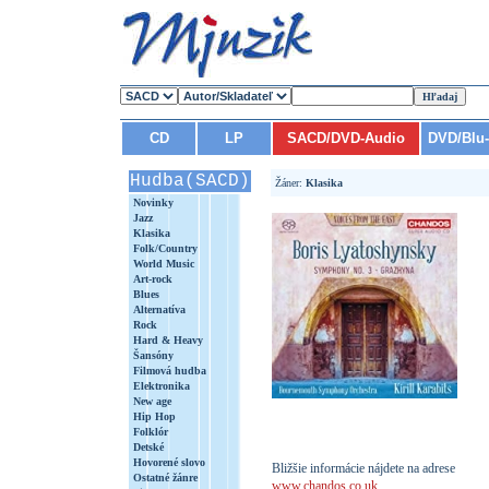
CD
LP
SACD/DVD-Audio
DVD/Blu
Hudba(SACD)
Žáner:
Klasika
Novinky
Jazz
Klasika
Folk/Country
World Music
Art-rock
Blues
Alternatíva
Rock
Hard & Heavy
Šansóny
Filmová hudba
Elektronika
New age
Hip Hop
Folklór
Detské
Hovorené slovo
Bližšie informácie nájdete na adrese
Ostatné žánre
www.chandos.co.uk