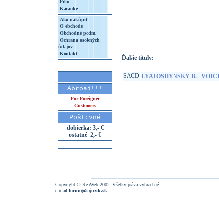
Film
Karaoke
http://www.google.sk/search?q=9511552
Ako nakúpiť
8&aq=t&rls=org.mozilla:sk:official&clien
O obchode
Obchodné podm.
Ochrana osobných
údajov
Kontakt
Ďalšie tituly:
SACD
LYATOSHYNSKY B. - VOIC
Abroad!!!
For Foreigner
Customers
Poštovné
dobierka: 3,- €
ostatné: 2,- €
Copyright © RebWeb 2002; Všetky práva vyhradené
e-mail:
forum@mjuzik.sk