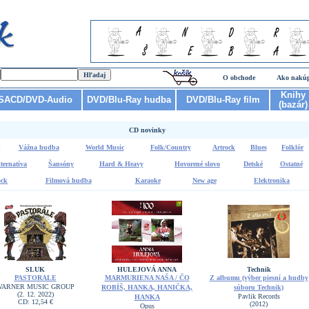
O obchode
Ako nakú
Knihy
SACD/DVD-Audio
DVD/Blu-Ray hudba
DVD/Blu-Ray film
(bazár)
CD novinky
Vážna hudba
World Music
Folk/Country
Artrock
Blues
Folklór
ternatíva
Šansóny
Hard & Heavy
Hovorené slovo
Detské
Ostatné
ck
Filmová hudba
Karaoke
New age
Elektronika
SLUK
HULEJOVÁ ANNA
Technik
PASTORALE
MARMURIENA NAŠA / ČO
Z albumu (výber piesní a hudby
WARNER MUSIC GROUP
ROBÍŠ, HANKA, HANIČKA,
súboru Technik)
(2. 12. 2022)
Pavlik Records
HANKA
CD: 12,54 €
(2012)
Opus