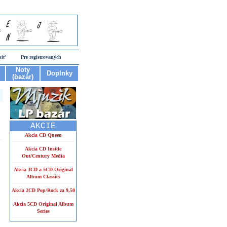
piť
Pre registrovaných
Noty
Doplnky
(bazár)
AKCIE
Akcia CD Queen
Akcia CD Inside
Out/Century Media
Akcia 3CD a 5CD Original
Album Classics
Akcia 2CD Pop/Rock za 9,50
Akcia 5CD Original Album
Series