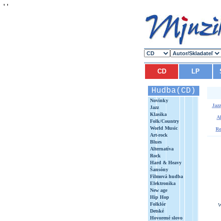
'
'
CD
LP
Hudba(CD)
Novinky
Jazz
Jazz
Klasika
Al
Folk/Country
World Music
Ro
Art-rock
Blues
Alternatíva
Rock
Hard & Heavy
Šansóny
Filmová hudba
Elektronika
New age
Hip Hop
Folklór
Detské
Hovorené slovo