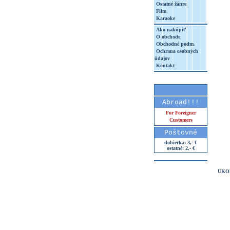
Ostatné žánre
Film
Karaoke
Ako nakúpiť
O obchode
Obchodné podm.
Ochrana osobných
údajov
Kontakt
Abroad!!!
For Foreigner
Customers
Poštovné
dobierka: 3,- €
ostatné: 2,- €
UKO