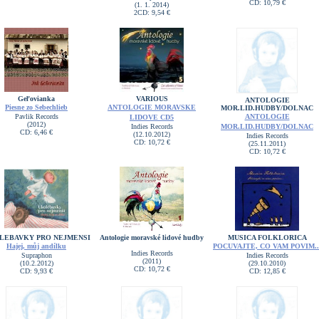
CD: 10,79 €
(1. 1. 2014)
2CD: 9,54 €
Geľovianka
VARIOUS
ANTOLOGIE
Piesne zo Sebechlieb
ANTOLOGIE MORAVSKE
MOR.LID.HUDBY/DOLNAC
Pavlik Records
ANTOLOGIE
LIDOVE CD5
(2012)
Indies Records
MOR.LID.HUDBY/DOLNAC
CD: 6,46 €
(12.10.2012)
Indies Records
CD: 10,72 €
(25.11.2011)
CD: 10,72 €
LEBAVKY PRO NEJMENSI
Antologie moravské lidové hudby
MUSICA FOLKLORICA
Hajej, můj andílku
POCUVAJTE, CO VAM POVIM..
Indies Records
Supraphon
Indies Records
(2011)
(10.2.2012)
(29.10.2010)
CD: 10,72 €
CD: 9,93 €
CD: 12,85 €