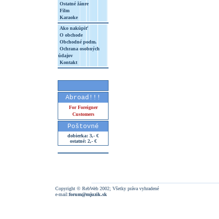
Ostatné žánre
Film
Karaoke
Ako nakúpiť
O obchode
Obchodné podm.
Ochrana osobných
údajov
Kontakt
Abroad!!!
For Foreigner
Customers
Poštovné
dobierka: 3,- €
ostatné: 2,- €
Copyright © RebWeb 2002; Všetky práva vyhradené
e-mail:
forum@mjuzik.sk