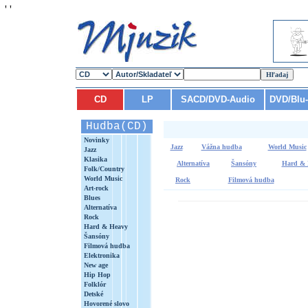
'
'
CD
LP
SACD/DVD-Audio
DVD/Blu
Hudba(CD)
Novinky
Jazz
Vážna hudba
World Music
Jazz
Klasika
Alternatíva
Šansóny
Hard & 
Folk/Country
World Music
Rock
Filmová hudba
Art-rock
Blues
Alternatíva
Rock
Hard & Heavy
Šansóny
Filmová hudba
Elektronika
New age
Hip Hop
Folklór
Detské
Hovorené slovo