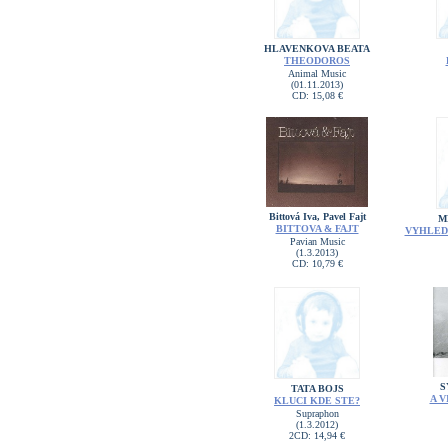
HLAVENKOVA BEATA
THEODOROS
Animal Music
(01.11.2013)
CD: 15,08 €
Bittová Iva, Pavel Fajt
M
BITTOVA & FAJT
VYHLEDO
Pavian Music
(1.3.2013)
CD: 10,79 €
S
TATA BOJS
A V
KLUCI KDE STE?
Supraphon
(1.3.2012)
2CD: 14,94 €