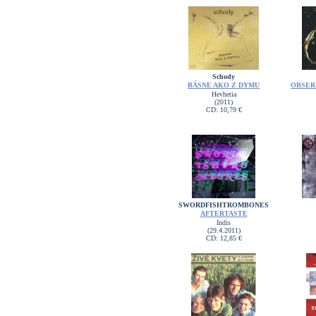
Schody
BÁSNE AKO Z DYMU
OBSER
Hevhetia
(2011)
CD: 10,79 €
SWORDFISHTROMBONES
AFTERTASTE
Indis
(29.4.2011)
CD: 12,85 €