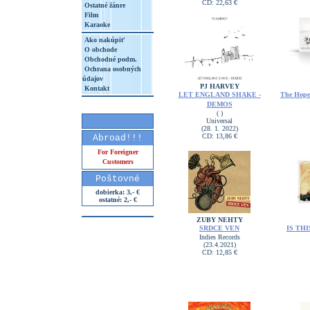
CD: 22,63 €
Ostatné žánre
Film
Karaoke
Ako nakúpiť
O obchode
Obchodné podm.
Ochrana osobných
údajov
PJ HARVEY
Kontakt
LET ENGLAND SHAKE -
The Hope 
DEMOS
( )
Universal
(28. 1. 2022)
CD: 13,86 €
Abroad!!!
For Foreigner
Customers
Poštovné
dobierka: 3,- €
ostatné: 2,- €
ZUBY NEHTY
SRDCE VEN
IS THI
Indies Records
(23.4.2021)
CD: 12,85 €