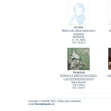
VLTAVA
Mladi i tak velkou lasku bere s
S
humorem
MONITOR
(1. 10. 2010)
CD: 10,42 €
TRABAND
DOMASA (LIMITOVANA EDICE
ori
S 60-TISTR.KNIZECKOU)
Indies Records
(16.4.2010)
CD: 12,85 €
Copyright © RebWeb 2002; Všetky práva vyhradené
e-mail:
forum@mjuzik.sk