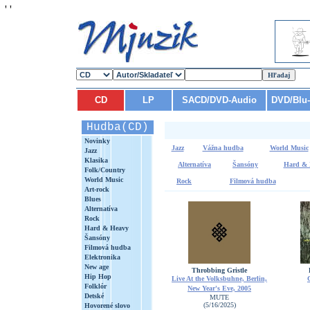
'
'
CD
LP
SACD/DVD-Audio
DVD/Blu
Hudba(CD)
Novinky
Jazz
Vážna hudba
World Music
Jazz
Klasika
Alternatíva
Šansóny
Hard & 
Folk/Country
World Music
Rock
Filmová hudba
Art-rock
Blues
Alternatíva
Rock
Hard & Heavy
Šansóny
Filmová hudba
Elektronika
New age
Throbbing Gristle
Hip Hop
Live At the Volksbuhne, Berlin,
Folklór
New Year's Eve, 2005
Detské
MUTE
(5/16/2025)
Hovorené slovo