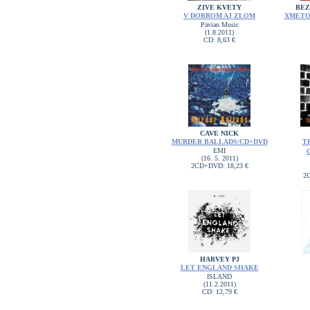
ZIVE KVETY
BEZ
V DOBROM AJ ZLOM
XMETO
Pavian Music
(1.8.2011)
CD: 8,63 €
CAVE NICK
MURDER BALLADS/CD+DVD
T
EMI
(16. 5. 2011)
2CD+DVD: 18,23 €
2C
HARVEY PJ
LET ENGLAND SHAKE
ISLAND
(11.2.2011)
CD: 12,79 €