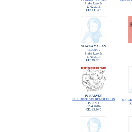
Slnko Records
(23.02.2018)
CD: 14,03 €
SLAVKA MARIAN
VLASKA
Slnko Records
(21.09.2017)
CD: 19,42 €
PJ HARVEY
THE HOPE SIX DEMOLITION
ORIGI
ISLAND
R
(15.4.2016)
CD: 13,86 €