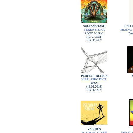
SULTANA TASH
ENO 
TERRA FIRMA
MIXING
SONY MUSIC
Deu
(19. 2. 2021)
CD: 14,50 €
PERFECT BEINGS
B
VIER -SPEC/DIGI-
SONY
(19.01.2018)
CD: 12,21 €
VARIOUS
POZDRAV SLNKU
MUSIC 