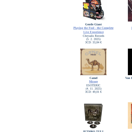
Gentle Giant
Playing the Fool - the Complete
Live Experience
Chrysalis Records
(5. 2. 2025)
3CD: 33,84 €
Camel
Van 
Mirage
ESOTERIC
(4. 11. 2025)
3CD: 49,01 €
JETHRO TULL