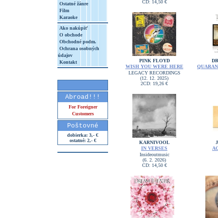
CD: 14,50 €
Ostatné žánre
Film
Karaoke
Ako nakúpiť
O obchode
Obchodné podm.
Ochrana osobných
údajov
PINK FLOYD
D
Kontakt
WISH YOU WERE HERE
QUARANT
LEGACY RECORDINGS
(12. 12. 2025)
2CD: 19,26 €
Abroad!!!
For Foreigner
Customers
Poštovné
dobierka: 3,- €
ostatné: 2,- €
KARNIVOOL
IN VERSES
A
Insideoutmusic
(6. 2. 2026)
CD: 14,50 €