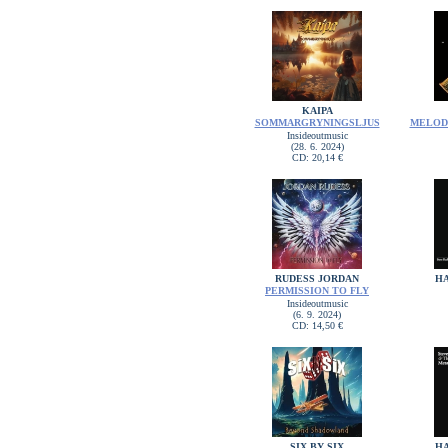
KAIPA
SOMMARGRYNINGSLJUS
MELOD
Insideoutmusic
(28. 6. 2024)
CD: 20,14 €
RUDESS JORDAN
H
PERMISSION TO FLY
Insideoutmusic
(6. 9. 2024)
CD: 14,50 €
SIX BY SIX
H