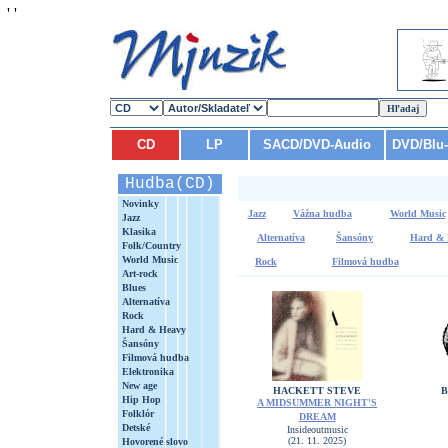
'
'
CD
LP
SACD/DVD-Audio
DVD/Blu
Hudba(CD)
Novinky
Jazz
Vážna hudba
World Music
Jazz
Klasika
Alternatíva
Šansóny
Hard & 
Folk/Country
World Music
Rock
Filmová hudba
Art-rock
Blues
Alternatíva
Rock
Hard & Heavy
Šansóny
Filmová hudba
Elektronika
New age
HACKETT STEVE
B
Hip Hop
A MIDSUMMER NIGHT'S
Folklór
DREAM
Detské
Insideoutmusic
(21. 11. 2025)
Hovorené slovo