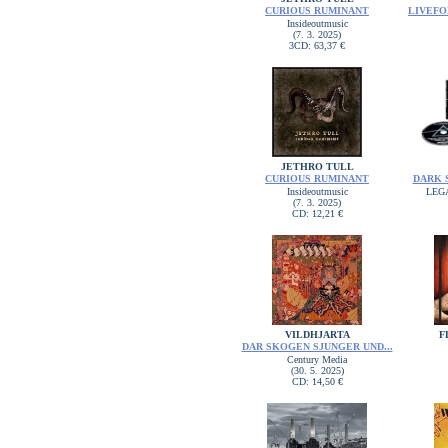
CURIOUS RUMINANT
LIVEFOR
Insideoutmusic
(7. 3. 2025)
3CD: 63,37 €
JETHRO TULL
CURIOUS RUMINANT
DARK 
Insideoutmusic
LEG
(7. 3. 2025)
CD: 12,21 €
VILDHJARTA
F
DAR SKOGEN SJUNGER UND...
Century Media
(30. 5. 2025)
CD: 14,50 €