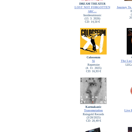
DREAM THEATER
LOST NOT FORGOTTEN
Journey To 
ARC...
(
Insideoutmusic
2
(13. 3. 2026)
CD: 14,50 €
Colosseum
Xi
The Luck
Repertoire
LEG
(4. 11. 2025)
CD: 16,93 €
Karmakanic
Transmutation
Live 
Reingold Records
(3/28/2025)
CD: 20,49 €