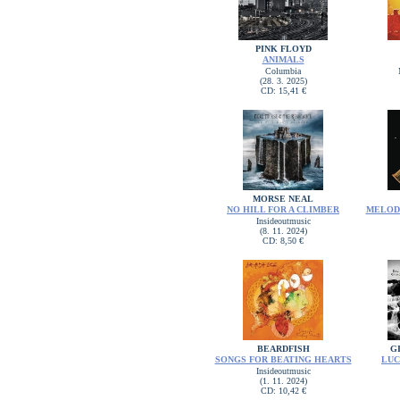
PINK FLOYD
ANIMALS
Columbia
(28. 3. 2025)
CD: 15,41 €
MORSE NEAL
NO HILL FOR A CLIMBER
MELOD
Insideoutmusic
(8. 11. 2024)
CD: 8,50 €
BEARDFISH
G
SONGS FOR BEATING HEARTS
LUC
Insideoutmusic
(1. 11. 2024)
CD: 10,42 €