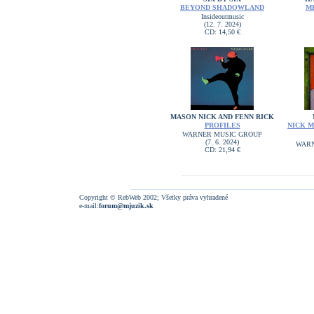
BEYOND SHADOWLAND
M
Insideoutmusic
(12. 7. 2024)
CD: 14,50 €
MASON NICK AND FENN RICK
PROFILES
NICK M
WARNER MUSIC GROUP
(7. 6. 2024)
WARN
CD: 21,94 €
Copyright © RebWeb 2002; Všetky práva vyhradené
e-mail:
forum@mjuzik.sk