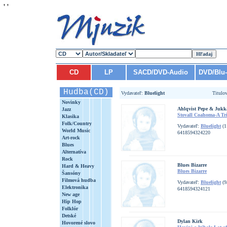
'
'
CD
LP
SACD/DVD-Audio
DVD/Blu
Hudba(CD)
Vydavateľ:
Bluelight
Titulo
Novinky
Ahlqvist Pepe & Jukka
Jazz
Stovall Coahoma-A Tr
Klasika
Folk/Country
Vydavateľ:
Bluelight
(1
World Music
6418594324220
Art-rock
Blues
Alternatíva
Rock
Blues Bizarre
Hard & Heavy
Blues Bizarre
Šansóny
Filmová hudba
Vydavateľ:
Bluelight
(9
Elektronika
6418594324121
New age
Hip Hop
Folklór
Detské
Dylan Kirk
Hovorené slovo