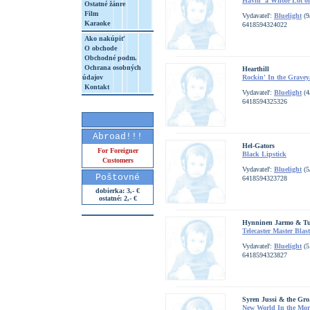
Havin' a Whole Lot of
Ostatné žánre
Film
Vydavateľ:
Bluelight
(9
Karaoke
6418594324022
Ako nakúpiť
O obchode
Obchodné podm.
Ochrana osobných
Hearthill
údajov
Rockin' In the Gravey
Kontakt
Vydavateľ:
Bluelight
(4
6418594325326
Abroad!!!
Hel-Gators
For Foreigner
Black Lipstick
Customers
Vydavateľ:
Bluelight
(5
Poštovné
6418594323728
dobierka: 3,- €
ostatné: 2,- €
Hynninen Jarmo & Tu
Telecaster Master Blast
Vydavateľ:
Bluelight
(5
6418594323827
Syren Jussi & the Gro.
New World In the Mo