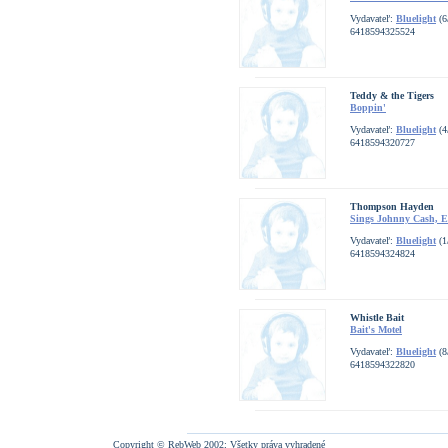
Vydavateľ:
Bluelight
(6
6418594325524
Teddy & the Tigers
Boppin'
Vydavateľ:
Bluelight
(4
6418594320727
Thompson Hayden
Sings Johnny Cash, Elv
Vydavateľ:
Bluelight
(1
6418594324824
Whistle Bait
Bait's Motel
Vydavateľ:
Bluelight
(8
6418594322820
Copyright © RebWeb 2002; Všetky práva vyhradené