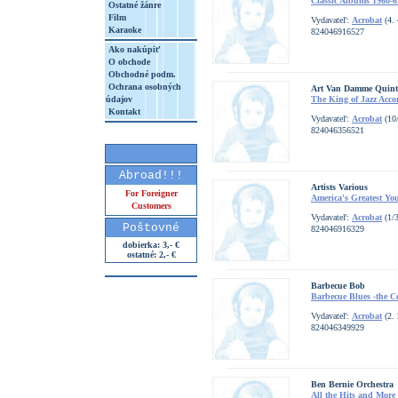
Classic Albums 1960-6
Ostatné žánre
Film
Vydavateľ:
Acrobat
(4. 
Karaoke
824046916527
Ako nakúpiť
O obchode
Obchodné podm.
Ochrana osobných
Art Van Damme Quint
údajov
The King of Jazz Acco
Kontakt
Vydavateľ:
Acrobat
(10
824046356521
Abroad!!!
Artists Various
For Foreigner
America's Greatest Yo
Customers
Vydavateľ:
Acrobat
(1/
Poštovné
824046916329
dobierka: 3,- €
ostatné: 2,- €
Barbecue Bob
Barbecue Blues -the Co
Vydavateľ:
Acrobat
(2. 
824046349929
Ben Bernie Orchestra
All the Hits and More