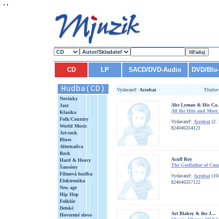
'
'
CD
LP
SACD/DVD-Audio
DVD/Blu
Hudba(CD)
Vydavateľ:
Acrobat
Titulo
Novinky
Abe Lyman & His Ca.
Jazz
All the Hits and More
Klasika
Folk/Country
Vydavateľ:
Acrobat
(2. 
World Music
824046354121
Art-rock
Blues
Alternatíva
Rock
Acuff Roy
Hard & Heavy
The Godfather of Count
Šansóny
Filmová hudba
Vydavateľ:
Acrobat
(10
Elektronika
824046357122
New age
Hip Hop
Folklór
Detské
Art Blakey & the J...
Hovorené slovo