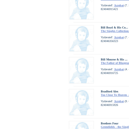
Vydavateľ:
Acrobat
(7. 
824046915421
Bill Boyd & His Co...
The Singles Collection
Vydavateľ:
Acrobat
(7. 
824046356323
Bill Monroe & His ...
The Father of Bluegras
Vydavateľ:
Acrobat
(4. 
824046916725
Bradford Alex
Too Close To Heaven -
Vydavateľ:
Acrobat
(9. 
824046915926
Brothers Four
Greenfields - the Sing