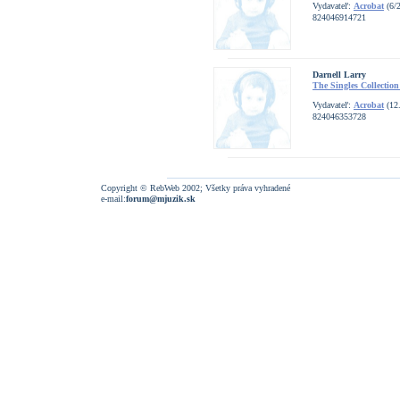
Vydavateľ:
Acrobat
(6/
824046914721
Darnell Larry
The Singles Collection
Vydavateľ:
Acrobat
(12.
824046353728
Copyright © RebWeb 2002; Všetky práva vyhradené
e-mail:
forum@mjuzik.sk