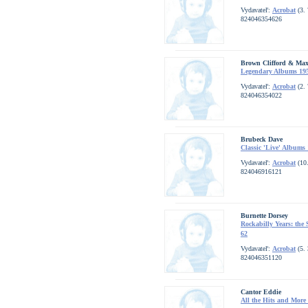
Vydavateľ:
Acrobat
(3. 
824046354626
Brown Clifford & Max 
Legendary Albums 19
Vydavateľ:
Acrobat
(2. 
824046354022
Brubeck Dave
Classic 'Live' Albums
Vydavateľ:
Acrobat
(10.
824046916121
Burnette Dorsey
Rockabilly Years: the 
62
Vydavateľ:
Acrobat
(5. 
824046351120
Cantor Eddie
All the Hits and More