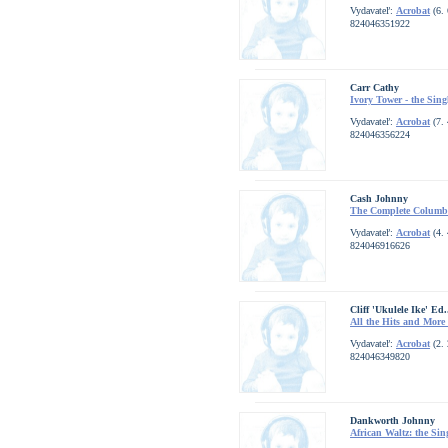
Vydavateľ:
Acrobat
(6. 
824046351922
Carr Cathy
Ivory Tower - the Sin
Vydavateľ:
Acrobat
(7. 
824046356224
Cash Johnny
The Complete Columb
Vydavateľ:
Acrobat
(4. 
824046916626
Cliff 'Ukulele Ike' Ed.
All the Hits and More
Vydavateľ:
Acrobat
(2. 
824046349820
Dankworth Johnny
African Waltz: the Sin