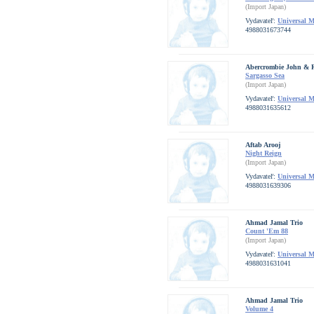
(Import Japan)
Vydavateľ:
Universal 
4988031673744
Abercrombie John & R
Sargasso Sea
(Import Japan)
Vydavateľ:
Universal 
4988031635612
Aftab Arooj
Night Reign
(Import Japan)
Vydavateľ:
Universal 
4988031639306
Ahmad Jamal Trio
Count 'Em 88
(Import Japan)
Vydavateľ:
Universal 
4988031631041
Ahmad Jamal Trio
Volume 4