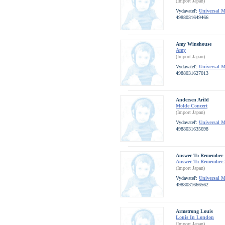
(Import Japan)
Vydavateľ:
Universal 
4988031649466
Amy Winehouse
Amy
(Import Japan)
Vydavateľ:
Universal 
4988031627013
Andersen Arild
Molde Concert
(Import Japan)
Vydavateľ:
Universal 
4988031635698
Answer To Remember
Answer To Remember 
(Import Japan)
Vydavateľ:
Universal 
4988031666562
Armstrong Louis
Louis In London
(Import Japan)