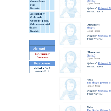
Single 3
Ostatné žánre
(Japan Press)
Film
Karaoke
Vydavateľ:
Universal 
4988031752975
Ako nakúpiť
O obchode
Obchodné podm.
Ochrana osobných
[Alexandros]
údajov
Single 3
(Japan Press)
Kontakt
Vydavateľ:
Universal 
4988031752951
Abroad!!!
[Alexandros]
For Foreigner
Single 3
Customers
(Japan Press)
Poštovné
Vydavateľ:
Universal 
4988031752968
dobierka: 3,- €
ostatné: 2,- €
Abba
The Singles (Deluxe E
(Import Japan)
Vydavateľ:
Universal 
4988031673751
Abba
The Singles (Deluxe E