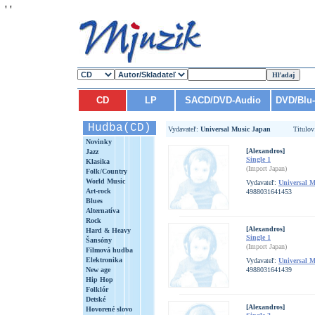
'
'
CD
LP
SACD/DVD-Audio
DVD/Blu
Hudba(CD)
Vydavateľ:
Universal Music Japan
Titulo
Novinky
[Alexandros]
Jazz
Single 1
Klasika
(Import Japan)
Folk/Country
World Music
Vydavateľ:
Universal 
Art-rock
4988031641453
Blues
Alternatíva
Rock
[Alexandros]
Hard & Heavy
Single 1
Šansóny
(Import Japan)
Filmová hudba
Elektronika
Vydavateľ:
Universal 
New age
4988031641439
Hip Hop
Folklór
Detské
[Alexandros]
Hovorené slovo