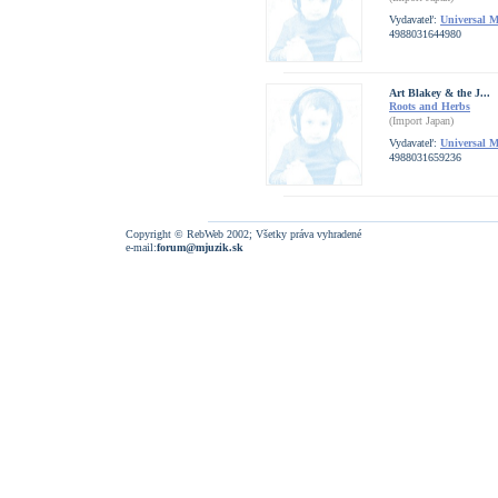
Vydavateľ:
Universal 
4988031644980
Art Blakey & the J...
Roots and Herbs
(Import Japan)
Vydavateľ:
Universal 
4988031659236
Copyright © RebWeb 2002; Všetky práva vyhradené
e-mail:
forum@mjuzik.sk