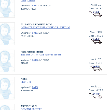
Living Room
Nosič: CD
Vydavateľ:
BMG
(10/24/2025)
Cena: 20,14 €
4099964172225
AL BANO & ROMINA POW
I GRANDI SUCCESSI - IHRE GR. ERFOLG
Nosič: 3CD
Vydavateľ:
BMG
(23.4.2004)
Cena: 14,56 €
74321500492
Alan Parsons Project
The Best Of The Alan Parsons Project
Nosič: CD
Vydavateľ:
BMG
(5.1.1987)
Cena: 8,50 €
610052
ARCE
PEDIGRI
Nosič: CD
Vydavateľ:
BMG
Cena: 18,23 €
4050538498011
ARTICOLO 31
DOMANI SMETTO