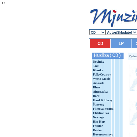
'
'
CD
LP
Hudba(CD)
Vydav
Novinky
Jazz
Klasika
Folk/Country
World Music
Art-rock
Blues
Alternatíva
Rock
Hard & Heavy
Šansóny
Filmová hudba
Elektronika
New age
Hip Hop
Folklór
Detské
Hovorené slovo