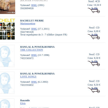
(RICHTER SVIATOSLAV)
Nosič: 4CD
Cena: 14,56 €
Vydavateľ:
BMG
(1991)
35626094928
BACHELET PIERRE
Marionnettiste
Nosič: CD
Vydavateľ:
BMG
(17.1.2011)
Cena: 8,09 €
35627401428
Tovar expedujeme do 3 - 7 týždňov (import FR)
BANO,AL & POWER,ROMINA
THE COLLECTION
Nosič: CD
Vydavateľ:
BMG
(13.7.1998)
Cena: 8,50 €
74321565672
BANO,AL & POWER,ROMINA
LOVE SONGS
Nosič: CD
Vydavateľ:
BMG
(6.2.2002)
Cena: 8,50 €
74321916832
Baustelle
Elvis
Nosič: CD