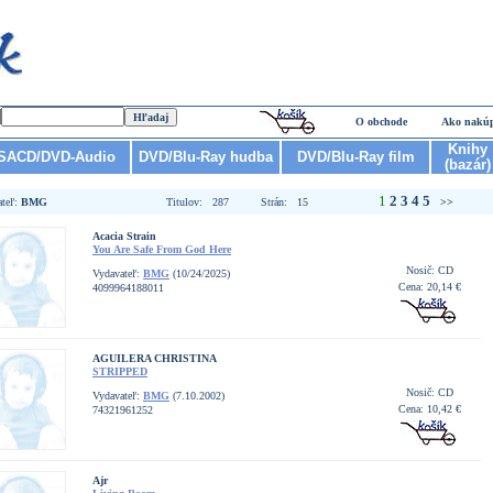
O obchode
Ako nakú
Knihy
SACD/DVD-Audio
DVD/Blu-Ray hudba
DVD/Blu-Ray film
(bazár)
1
2
3
4
5
ateľ:
BMG
Titulov: 287
Strán: 15
>>
Acacia Strain
You Are Safe From God Here
Nosič: CD
Vydavateľ:
BMG
(10/24/2025)
Cena: 20,14 €
4099964188011
AGUILERA CHRISTINA
STRIPPED
Nosič: CD
Vydavateľ:
BMG
(7.10.2002)
Cena: 10,42 €
74321961252
Ajr