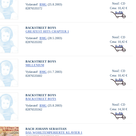
Nosič: CD
Vydavateľ:
BMG
(25.8.2003)
Cena: 10,42 €
82876535572
BACKSTREET BOYS
GREATEST HITS CHAPTER 1
Nosič: CD
Vydavateľ:
BMG
(28.5.2003)
Cena: 10,42 €
82876535592
BACKSTREET BOYS
MILLENIUM
Nosič: CD
Vydavateľ:
BMG
(11.7.2003)
Cena: 10,42 €
82876535602
BACKSTREET BOYS
BACKSTREET BOYS
Nosič: CD
Vydavateľ:
BMG
(25.8.2003)
Cena: 14,50 €
82876535562
BACH JOHANN SEBASTIAN
DAS WOHLTEMPERIERTE KLAVIER 1