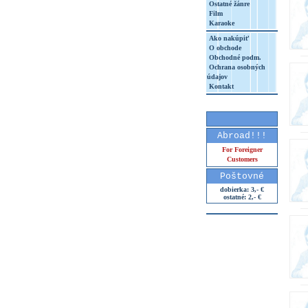
Ostatné žánre
Film
Karaoke
Ako nakúpiť
O obchode
Obchodné podm.
Ochrana osobných
údajov
Kontakt
Abroad!!!
For Foreigner
Customers
Poštovné
dobierka: 3,- €
ostatné: 2,- €