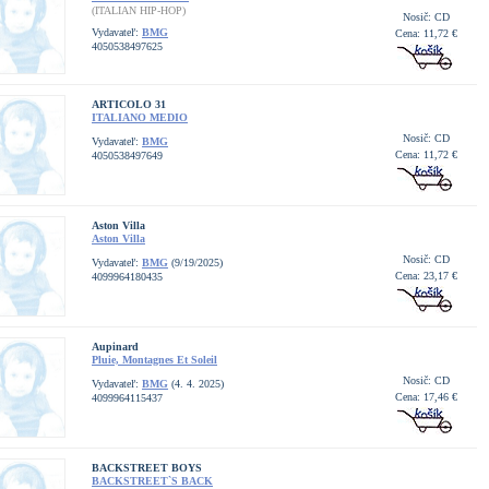
(ITALIAN HIP-HOP)
Nosič: CD
Vydavateľ:
BMG
Cena: 11,72 €
4050538497625
ARTICOLO 31
ITALIANO MEDIO
Nosič: CD
Vydavateľ:
BMG
Cena: 11,72 €
4050538497649
Aston Villa
Aston Villa
Nosič: CD
Vydavateľ:
BMG
(9/19/2025)
Cena: 23,17 €
4099964180435
Aupinard
Pluie, Montagnes Et Soleil
Nosič: CD
Vydavateľ:
BMG
(4. 4. 2025)
Cena: 17,46 €
4099964115437
BACKSTREET BOYS
BACKSTREET`S BACK