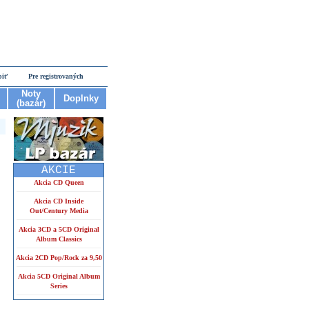
piť
Pre registrovaných
Noty
Doplnky
(bazár)
AKCIE
Akcia CD Queen
Akcia CD Inside
Out/Century Media
Akcia 3CD a 5CD Original
Album Classics
Akcia 2CD Pop/Rock za 9,50
Akcia 5CD Original Album
Series