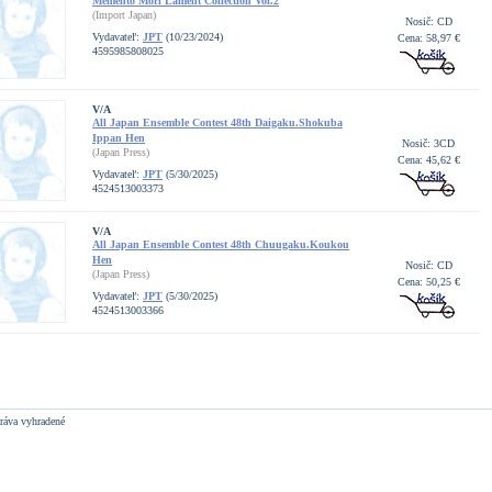
Memento Mori Lament Collection Vol.2
(Import Japan)
Nosič: CD
Vydavateľ:
JPT
(10/23/2024)
Cena: 58,97 €
4595985808025
V/A
All Japan Ensemble Contest 48th Daigaku.Shokuba
Ippan Hen
Nosič: 3CD
(Japan Press)
Cena: 45,62 €
Vydavateľ:
JPT
(5/30/2025)
4524513003373
V/A
All Japan Ensemble Contest 48th Chuugaku.Koukou
Hen
Nosič: CD
(Japan Press)
Cena: 50,25 €
Vydavateľ:
JPT
(5/30/2025)
4524513003366
ráva vyhradené