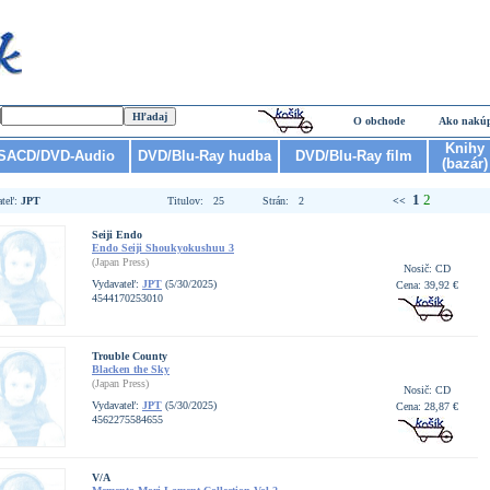
O obchode
Ako nakú
Knihy
SACD/DVD-Audio
DVD/Blu-Ray hudba
DVD/Blu-Ray film
(bazár)
1
2
ateľ:
JPT
Titulov: 25
Strán: 2
<<
Seiji Endo
Endo Seiji Shoukyokushuu 3
(Japan Press)
Nosič: CD
Vydavateľ:
JPT
(5/30/2025)
Cena: 39,92 €
4544170253010
Trouble County
Blacken the Sky
(Japan Press)
Nosič: CD
Vydavateľ:
JPT
(5/30/2025)
Cena: 28,87 €
4562275584655
V/A