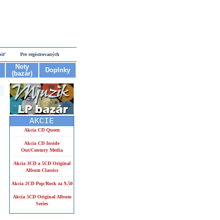
piť
Pre registrovaných
Noty
Doplnky
(bazár)
AKCIE
Akcia CD Queen
Akcia CD Inside
Out/Century Media
Akcia 3CD a 5CD Original
Album Classics
Akcia 2CD Pop/Rock za 9,50
Akcia 5CD Original Album
Series