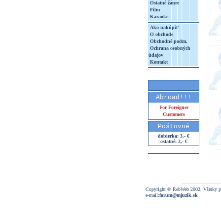
Ostatné žánre
Film
Karaoke
Ako nakúpiť
O obchode
Obchodné podm.
Ochrana osobných
údajov
Kontakt
Abroad!!!
For Foreigner
Customers
Poštovné
dobierka: 3,- €
ostatné: 2,- €
Copyright © RebWeb 2002; Všetky p
e-mail:
forum@mjuzik.sk