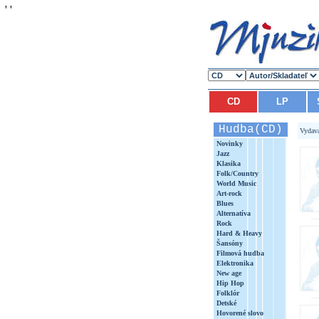
'
'
CD
LP
Hudba(CD)
Vydav
Novinky
Jazz
Klasika
Folk/Country
World Music
Art-rock
Blues
Alternatíva
Rock
Hard & Heavy
Šansóny
Filmová hudba
Elektronika
New age
Hip Hop
Folklór
Detské
Hovorené slovo