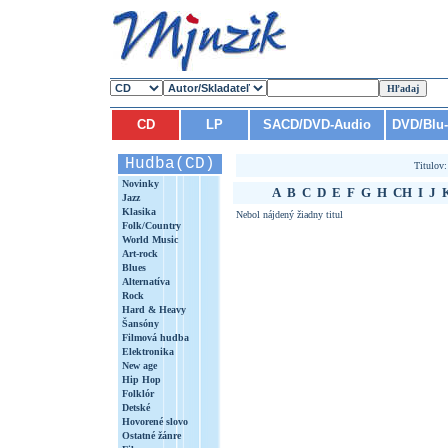
CD
LP
SACD/DVD-Audio
DVD/Blu
Hudba(CD)
Titulov
Novinky
A
B
C
D
E
F
G
H
CH
I
J
Jazz
Klasika
Nebol nájdený žiadny titul
Folk/Country
World Music
Art-rock
Blues
Alternatíva
Rock
Hard & Heavy
Šansóny
Filmová hudba
Elektronika
New age
Hip Hop
Folklór
Detské
Hovorené slovo
Ostatné žánre