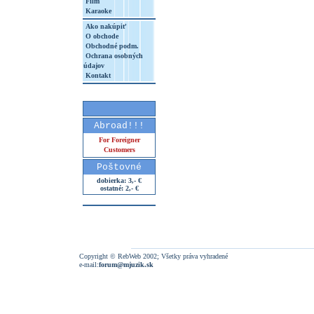
Film
Karaoke
Ako nakúpiť
O obchode
Obchodné podm.
Ochrana osobných
údajov
Kontakt
Abroad!!!
For Foreigner
Customers
Poštovné
dobierka: 3,- €
ostatné: 2,- €
Copyright © RebWeb 2002; Všetky práva vyhradené
e-mail:
forum@mjuzik.sk