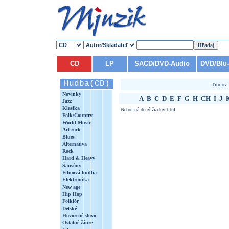
CD
LP
SACD/DVD-Audio
DVD/Blu
Hudba(CD)
Titulov
Novinky
A
B
C
D
E
F
G
H
CH
I
J
Jazz
Klasika
Nebol nájdený žiadny titul
Folk/Country
World Music
Art-rock
Blues
Alternatíva
Rock
Hard & Heavy
Šansóny
Filmová hudba
Elektronika
New age
Hip Hop
Folklór
Detské
Hovorené slovo
Ostatné žánre