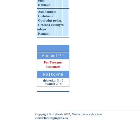
Film
Karaoke
Ako nakúpiť
O obchode
Obchodné podm.
Ochrana osobných
údajov
Kontakt
Abroad!!!
For Foreigner
Customers
Poštovné
dobierka: 3,- €
ostatné: 2,- €
Copyright © RebWeb 2002; Všetky práva vyhradené
e-mail:
forum@mjuzik.sk