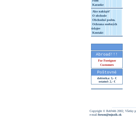
Film
Karaoke
Ako nakúpiť
O obchode
Obchodné podm.
Ochrana osobných
údajov
Kontakt
Abroad!!!
For Foreigner
Customers
Poštovné
dobierka: 3,- €
ostatné: 2,- €
Copyright © RebWeb 2002; Všetky p
e-mail:
forum@mjuzik.sk