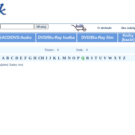
O obchode
Ako nakú
Knihy
SACD/DVD-Audio
DVD/Blu-Ray hudba
DVD/Blu-Ray film
(bazár)
Titulov: 0
Strán: 0
A
B
C
D
E
F
G
H
CH
I
J
K
L
M
N
O
P
Q
R
S
T
U
V
W
X
Y
Z
ájdený žiadny titul