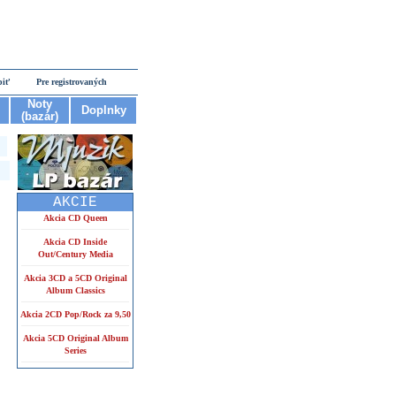
piť
Pre registrovaných
Noty
Doplnky
(bazár)
AKCIE
Akcia CD Queen
Akcia CD Inside
Out/Century Media
Akcia 3CD a 5CD Original
Album Classics
Akcia 2CD Pop/Rock za 9,50
Akcia 5CD Original Album
Series