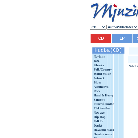
CD
LP
Hudba(CD)
Novinky
Jazz
Klasika
Nebol n
Folk/Country
World Music
Art-rock
Blues
Alternatíva
Rock
Hard & Heavy
Šansóny
Filmová hudba
Elektronika
New age
Hip Hop
Folklór
Detské
Hovorené slovo
Ostatné žánre