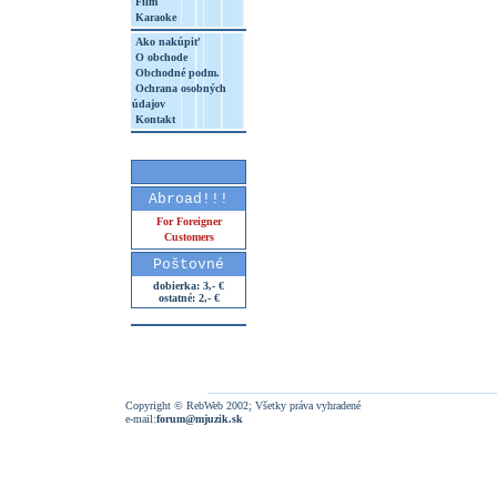
Film
Karaoke
Ako nakúpiť
O obchode
Obchodné podm.
Ochrana osobných
údajov
Kontakt
Abroad!!!
For Foreigner
Customers
Poštovné
dobierka: 3,- €
ostatné: 2,- €
Copyright © RebWeb 2002; Všetky práva vyhradené
e-mail:
forum@mjuzik.sk