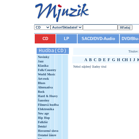
CD
LP
SACD/DVD-Audio
DVD/Blu
Hudba(CD)
Titulov
Novinky
A
B
C
D
E
F
G
H
CH
I
J
Jazz
Klasika
Nebol nájdený žiadny titul
Folk/Country
World Music
Art-rock
Blues
Alternatíva
Rock
Hard & Heavy
Šansóny
Filmová hudba
Elektronika
New age
Hip Hop
Folklór
Detské
Hovorené slovo
Ostatné žánre