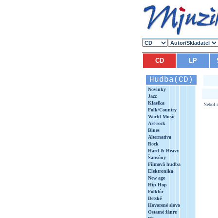
CD
LP
Hudba(CD)
Novinky
Jazz
Klasika
Nebol n
Folk/Country
World Music
Art-rock
Blues
Alternatíva
Rock
Hard & Heavy
Šansóny
Filmová hudba
Elektronika
New age
Hip Hop
Folklór
Detské
Hovorené slovo
Ostatné žánre