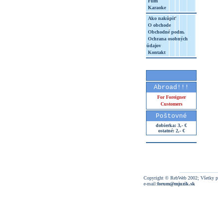
Film
Karaoke
Ako nakúpiť
O obchode
Obchodné podm.
Ochrana osobných
údajov
Kontakt
Abroad!!!
For Foreigner
Customers
Poštovné
dobierka: 3,- €
ostatné: 2,- €
Copyright © RebWeb 2002; Všetky p
e-mail:
forum@mjuzik.sk