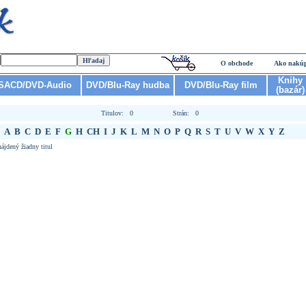
O obchode
Ako nakú
Knihy
SACD/DVD-Audio
DVD/Blu-Ray hudba
DVD/Blu-Ray film
(bazár)
Titulov: 0
Strán: 0
A
B
C
D
E
F
G
H
CH
I
J
K
L
M
N
O
P
Q
R
S
T
U
V
W
X
Y
Z
ájdený žiadny titul