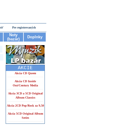
piť
Pre registrovaných
Noty
Doplnky
(bazár)
AKCIE
Akcia CD Queen
Akcia CD Inside
Out/Century Media
Akcia 3CD a 5CD Original
Album Classics
Akcia 2CD Pop/Rock za 9,50
Akcia 5CD Original Album
Series