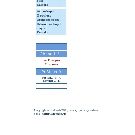
Film
Karaoke
Ako nakúpiť
O obchode
Obchodné podm.
Ochrana osobných
údajov
Kontakt
Abroad!!!
For Foreigner
Customers
Poštovné
dobierka: 3,- €
ostatné: 2,- €
Copyright © RebWeb 2002; Všetky práva vyhradené
e-mail:
forum@mjuzik.sk