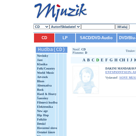
CD
LP
SACD/DVD-Audio
DVD/Blu
Hudba(CD)
Nosič:
CD
Titulov
Písmeno:
D
Novinky
A
B
C
D
E
F
G
H
CH
I
J
Jazz
Klasika
Folk/Country
DAKINI MANDARAV
ENTSPANNTSEIN: AS
World Music
Art-rock
Vydavateľ:
SONY MUS
Blues
Alternatíva
Rock
Hard & Heavy
Šansóny
Filmová hudba
Elektronika
New age
Hip Hop
Folklór
Detské
Hovorené slovo
Ostatné žánre