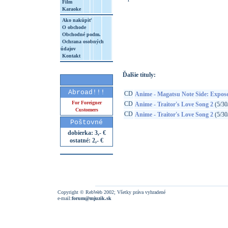
Film
Karaoke
Ako nakúpiť
O obchode
http://www.google.sk/search?q=45712848
Obchodné podm.
Ochrana osobných
8&aq=t&rls=org.mozilla:sk:official&client=
údajov
Kontakt
Ďalšie tituly:
Abroad!!!
CD
Anime - Magatsu Note Side: Expose
For Foreigner
CD
Anime - Traitor's Love Song 2
(5/30
Customers
CD
Anime - Traitor's Love Song 2
(5/30
Poštovné
dobierka: 3,- €
ostatné: 2,- €
Copyright © RebWeb 2002; Všetky práva vyhradené
e-mail:
forum@mjuzik.sk