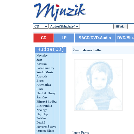
CD
LP
SACD/DVD-Audio
DVD/Blu
Hudba(CD)
Žáner:
Filmová hudba
Novinky
Jazz
Klasika
Folk/Country
World Music
Art-rock
Blues
Alternatíva
Rock
Hard & Heavy
Šansóny
Filmová hudba
Elektronika
New age
Hip Hop
Folklór
Detské
Hovorené slovo
Ostatné žánre
Japan Press