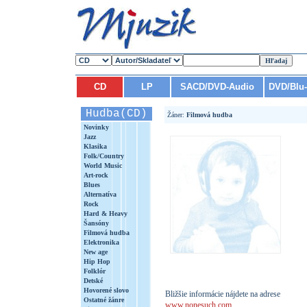
CD
LP
SACD/DVD-Audio
DVD/Blu
Hudba(CD)
Žáner:
Filmová hudba
Novinky
Jazz
Klasika
Folk/Country
World Music
Art-rock
Blues
Alternatíva
Rock
Hard & Heavy
Šansóny
Filmová hudba
Elektronika
New age
Hip Hop
Folklór
Detské
Hovorené slovo
Bližšie informácie nájdete na adrese
Ostatné žánre
www.nonesuch.com