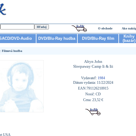
O obchode
Ako nakú
Knihy
SACD/DVD-Audio
DVD/Blu-Ray hudba
DVD/Blu-Ray film
(bazár)
r:
Filmová hudba
Altyn John
Sleepaway Camp Ii & Iii
Vydavateľ:
1984
Dátum vydania: 11/22/2024
EAN:791126210915
Nosič: CD
Cena: 23,52 €
rt USA