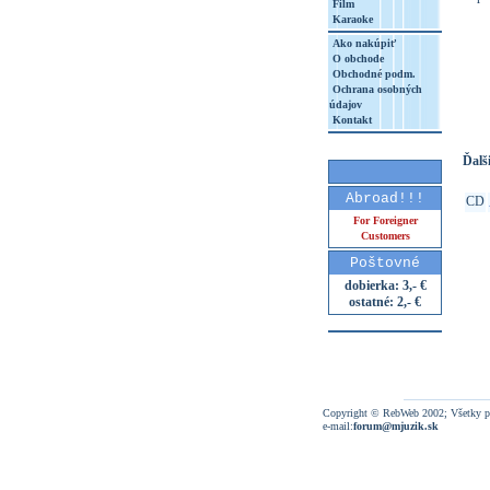
Film
Karaoke
Ako nakúpiť
O obchode
http
Obchodné podm.
Ochrana osobných
8&aq=
údajov
Kontakt
Ďalši
Abroad!!!
CD
For Foreigner
Customers
Poštovné
dobierka: 3,- €
ostatné: 2,- €
Copyright © RebWeb 2002; Všetky p
e-mail:
forum@mjuzik.sk