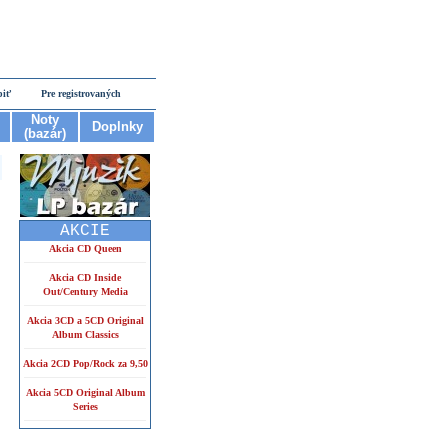
piť
Pre registrovaných
Noty
Doplnky
(bazár)
AKCIE
Akcia CD Queen
Akcia CD Inside
Out/Century Media
Akcia 3CD a 5CD Original
Album Classics
Akcia 2CD Pop/Rock za 9,50
Akcia 5CD Original Album
Series