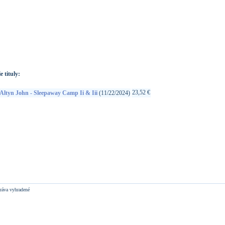
://www.google.sk/search?q=791126210915&ie=utf-8&oe=utf-
t&rls=org.mozilla:sk:official&client=firefox-a
e tituly:
23,52 €
Altyn John - Sleepaway Camp Ii & Iii
(11/22/2024)
ráva vyhradené