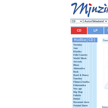
CD
LP
Hudba(CD)
Žáne
Novinky
Jazz
Klasika
Folk/Country
World Music
Art-rock
Blues
Alternatíva
Rock
Hard & Heavy
Šansóny
Filmová hudba
Elektronika
New age
Hip Hop
Folklór
Detské
Hovorené slovo
Ostatné žánre
Impo