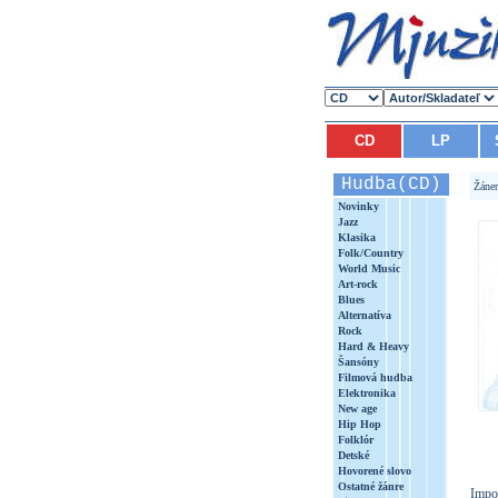
CD
LP
Hudba(CD)
Žáne
Novinky
Jazz
Klasika
Folk/Country
World Music
Art-rock
Blues
Alternatíva
Rock
Hard & Heavy
Šansóny
Filmová hudba
Elektronika
New age
Hip Hop
Folklór
Detské
Hovorené slovo
Ostatné žánre
Impo