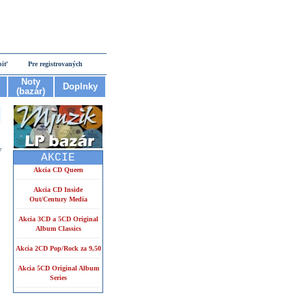
piť
Pre registrovaných
Noty
Doplnky
(bazár)
y
AKCIE
Akcia CD Queen
Akcia CD Inside
Out/Century Media
Akcia 3CD a 5CD Original
Album Classics
Akcia 2CD Pop/Rock za 9,50
Akcia 5CD Original Album
Series