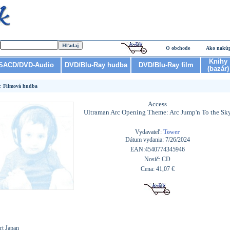
O obchode
Ako nakú
Knihy
SACD/DVD-Audio
DVD/Blu-Ray hudba
DVD/Blu-Ray film
(bazár)
r:
Filmová hudba
Access
Ultraman Arc Opening Theme: Arc Jump'n To the Sk
Vydavateľ:
Tower
Dátum vydania: 7/26/2024
EAN:4540774345946
Nosič: CD
Cena: 41,07 €
rt Japan