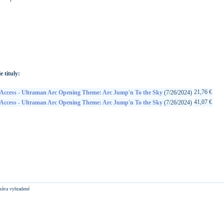
://www.google.sk/search?q=4540774345946&ie=utf-8&oe=utf-
t&rls=org.mozilla:sk:official&client=firefox-a
e tituly:
21,76 €
Access - Ultraman Arc Opening Theme: Arc Jump'n To the Sky
(7/26/2024)
41,07 €
Access - Ultraman Arc Opening Theme: Arc Jump'n To the Sky
(7/26/2024)
ráva vyhradené