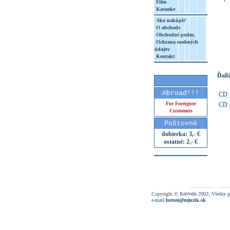
Film
Karaoke
Ako nakúpiť
O obchode
http
Obchodné podm.
Ochrana osobných
8&aq=
údajov
Kontakt
Ďalši
Abroad!!!
CD
For Foreigner
CD
Customers
Poštovné
dobierka: 3,- €
ostatné: 2,- €
Copyright © RebWeb 2002; Všetky p
e-mail:
forum@mjuzik.sk