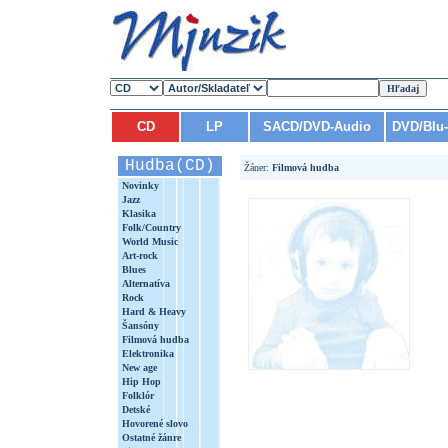
CD
LP
SACD/DVD-Audio
DVD/Blu
Hudba(CD)
Žáner:
Filmová hudba
Novinky
Jazz
Klasika
Folk/Country
World Music
Art-rock
Blues
Alternatíva
Rock
Hard & Heavy
Šansóny
Filmová hudba
Elektronika
New age
Hip Hop
Folklór
Detské
Hovorené slovo
Ostatné žánre