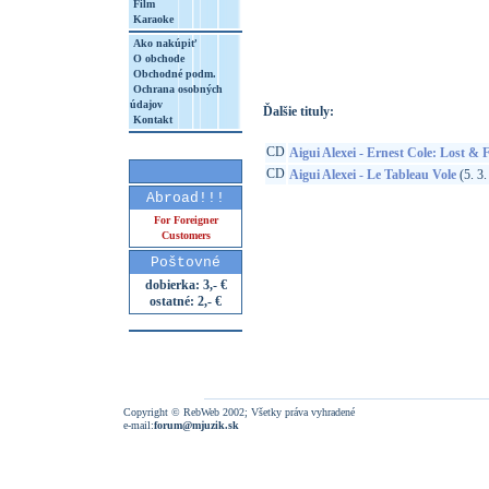
Film
Karaoke
http://www.google.sk/search?q=37700172
8&aq=t&rls=org.mozilla:sk:official&client=
Ako nakúpiť
O obchode
Obchodné podm.
Ochrana osobných
údajov
Ďalšie tituly:
Kontakt
CD
Aigui Alexei - Ernest Cole: Lost &
CD
Aigui Alexei - Le Tableau Vole
(5. 3.
Abroad!!!
For Foreigner
Customers
Poštovné
dobierka: 3,- €
ostatné: 2,- €
Copyright © RebWeb 2002; Všetky práva vyhradené
e-mail:
forum@mjuzik.sk