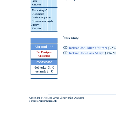
Film
Karaoke
Ako nakúpiť
O obchode
http://www.google.sk/search?q=49880316
Obchodné podm.
Ochrana osobných
8&aq=t&rls=org.mozilla:sk:official&client=
údajov
Kontakt
Ďalšie tituly:
Abroad!!!
CD
Jackson Joe - Mike's Murder
(3/29/
For Foreigner
CD
Jackson Joe - Look Sharp!
(3/14/20
Customers
Poštovné
dobierka: 3,- €
ostatné: 2,- €
Copyright © RebWeb 2002; Všetky práva vyhradené
e-mail:
forum@mjuzik.sk