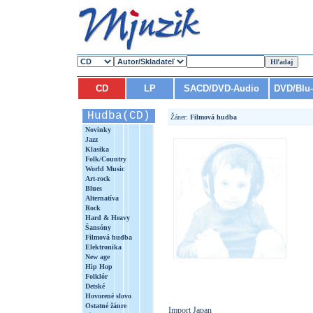
CD
LP
SACD/DVD-Audio
DVD/Blu
Hudba(CD)
Žáner:
Filmová hudba
Novinky
Jazz
Klasika
Folk/Country
World Music
Art-rock
Blues
Alternatíva
Rock
Hard & Heavy
Šansóny
Filmová hudba
Elektronika
New age
Hip Hop
Folklór
Detské
Hovorené slovo
Ostatné žánre
Import Japan