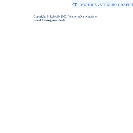
CD
VARIOUS - STEKLÍK: GRAFI
Copyright © RebWeb 2002; Všetky práva vyhradené
e-mail:
forum@mjuzik.sk