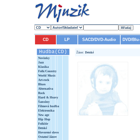
CD
LP
SACD/DVD-Audio
DVD/Blu
Hudba(CD)
Žáner:
Detské
Novinky
Jazz
Klasika
Folk/Country
World Music
Art-rock
Blues
Alternatíva
Rock
Hard & Heavy
Šansóny
Filmová hudba
Elektronika
New age
Hip Hop
Folklór
Detské
Hovorené slovo
Ostatné žánre