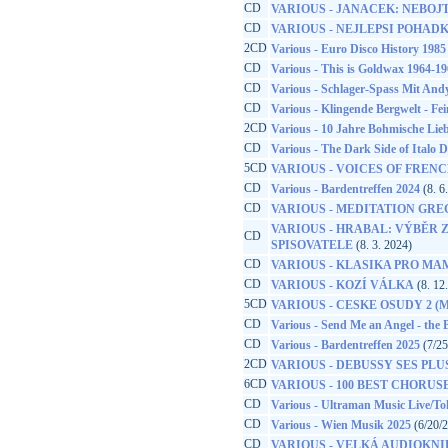
CD
VARIOUS - JANACEK: NEBOJTE
CD
VARIOUS - NEJLEPSI POHAD
2CD
Various - Euro Disco History 1985
CD
Various - This is Goldwax 1964-1
CD
Various - Schlager-Spass Mit Andy
CD
Various - Klingende Bergwelt - Fei
2CD
Various - 10 Jahre Bohmische Lieb
CD
Various - The Dark Side of Italo D
5CD
VARIOUS - VOICES OF FREN
CD
Various - Bardentreffen 2024
(8. 6
CD
VARIOUS - MEDITATION GR
VARIOUS - HRABAL: VÝBĚR 
CD
SPISOVATELE
(8. 3. 2024)
CD
VARIOUS - KLASIKA PRO MA
CD
VARIOUS - KOZÍ VÁLKA
(8. 12
5CD
VARIOUS - CESKE OSUDY 2 (
CD
Various - Send Me an Angel - the
CD
Various - Bardentreffen 2025
(7/25
2CD
VARIOUS - DEBUSSY SES PL
6CD
VARIOUS - 100 BEST CHORUS
CD
Various - Ultraman Music Live/To
CD
Various - Wien Musik 2025
(6/20/
CD
VARIOUS - VELKÁ AUDIOKN