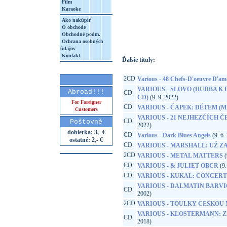
Film
Karaoke
http://www.google.sk/search?q=85840192
Ako nakúpiť
8&aq=t&rls=org.mozilla:sk:official&client=
O obchode
Obchodné podm.
Ochrana osobných
údajov
Kontakt
Ďalšie tituly:
2CD
Various - 48 Chefs-D'oeuvre D'am
VARIOUS - SLOVO (HUDBA K 
Abroad!!!
CD
CD)
(9. 9. 2022)
For Foreigner
CD
VARIOUS - ČAPEK: DĚTEM (M
Customers
VARIOUS - 21 NEJHEZČÍCH 
CD
Poštovné
2022)
dobierka: 3,- €
CD
Various - Dark Blues Angels
(9. 6.
ostatné: 2,- €
CD
VARIOUS - MARSHALL: UŽ Z
2CD
VARIOUS - METAL MATTERS
(
CD
VARIOUS - & JULIET OBCR
(9.
CD
VARIOUS - KUKAL: CONCER
VARIOUS - DALMATIN BARV
CD
2002)
2CD
VARIOUS - TOULKY CESKOU M
VARIOUS - KLOSTERMANN: Z
CD
2018)