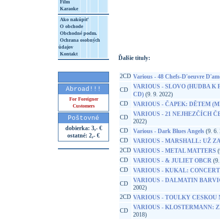
Film
Karaoke
http://www.google.sk/search?q=85840192
Ako nakúpiť
8&aq=t&rls=org.mozilla:sk:official&client=
O obchode
Obchodné podm.
Ochrana osobných
údajov
Kontakt
Ďalšie tituly:
2CD
Various - 48 Chefs-D'oeuvre D'am
VARIOUS - SLOVO (HUDBA K 
Abroad!!!
CD
CD)
(9. 9. 2022)
For Foreigner
CD
VARIOUS - ČAPEK: DĚTEM (M
Customers
VARIOUS - 21 NEJHEZČÍCH 
CD
Poštovné
2022)
dobierka: 3,- €
CD
Various - Dark Blues Angels
(9. 6.
ostatné: 2,- €
CD
VARIOUS - MARSHALL: UŽ Z
2CD
VARIOUS - METAL MATTERS
(
CD
VARIOUS - & JULIET OBCR
(9.
CD
VARIOUS - KUKAL: CONCER
VARIOUS - DALMATIN BARV
CD
2002)
2CD
VARIOUS - TOULKY CESKOU M
VARIOUS - KLOSTERMANN: Z
CD
2018)