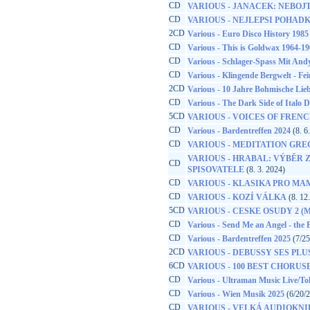
CD
VARIOUS - JANACEK: NEBOJTE
CD
VARIOUS - NEJLEPSI POHAD
2CD
Various - Euro Disco History 1985
CD
Various - This is Goldwax 1964-1
CD
Various - Schlager-Spass Mit Andy
CD
Various - Klingende Bergwelt - Fei
2CD
Various - 10 Jahre Bohmische Lieb
CD
Various - The Dark Side of Italo D
5CD
VARIOUS - VOICES OF FREN
CD
Various - Bardentreffen 2024
(8. 6
CD
VARIOUS - MEDITATION GR
VARIOUS - HRABAL: VÝBĚR 
CD
SPISOVATELE
(8. 3. 2024)
CD
VARIOUS - KLASIKA PRO MA
CD
VARIOUS - KOZÍ VÁLKA
(8. 12
5CD
VARIOUS - CESKE OSUDY 2 (
CD
Various - Send Me an Angel - the
CD
Various - Bardentreffen 2025
(7/25
2CD
VARIOUS - DEBUSSY SES PL
6CD
VARIOUS - 100 BEST CHORUS
CD
Various - Ultraman Music Live/To
CD
Various - Wien Musik 2025
(6/20/
CD
VARIOUS - VELKÁ AUDIOKN