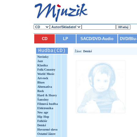
CD
LP
SACD/DVD-Audio
DVD/Blu
Hudba(CD)
Žáner:
Detské
Novinky
Jazz
Klasika
Folk/Country
World Music
Art-rock
Blues
Alternatíva
Rock
Hard & Heavy
Šansóny
Filmová hudba
Elektronika
New age
Hip Hop
Folklór
Detské
Hovorené slovo
Ostatné žánre