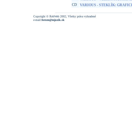
CD
VARIOUS - STEKLÍK: GRAFI
Copyright © RebWeb 2002; Všetky práva vyhradené
e-mail:
forum@mjuzik.sk