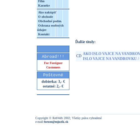
Film
Karaoke
Ako nakúpiť
O obchode
http://www.google.sk/search?q=85840192
Obchodné podm.
8&aq=t&rls=org.mozilla:sk:official&client=
Ochrana osobných
údajov
Kontakt
Ďalšie tituly:
AKO ISLO VAJCE NA VANDROV
CD
Abroad!!!
ISLO VAJCE NA VANDROVKU 
For Foreigner
Customers
Poštovné
dobierka: 3,- €
ostatné: 2,- €
Copyright © RebWeb 2002; Všetky práva vyhradené
e-mail:
forum@mjuzik.sk