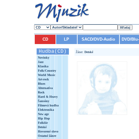
CD
LP
SACD/DVD-Audio
DVD/Blu
Hudba(CD)
Žáner:
Detské
Novinky
Jazz
Klasika
Folk/Country
World Music
Art-rock
Blues
Alternatíva
Rock
Hard & Heavy
Šansóny
Filmová hudba
Elektronika
New age
Hip Hop
Folklór
Detské
Hovorené slovo
Ostatné žánre