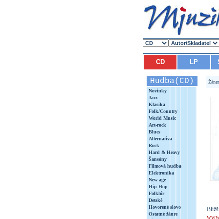
CD
LP
Hudba(CD)
Žáne
Novinky
Jazz
Klasika
Folk/Country
World Music
Art-rock
Blues
Alternatíva
Rock
Hard & Heavy
Šansóny
Filmová hudba
Elektronika
New age
Hip Hop
Folklór
Detské
Hovorené slovo
Bližš
Ostatné žánre
www.