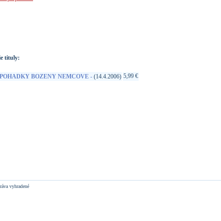
://www.google.sk/search?q=99925574628&ie=utf-8&oe=utf-
t&rls=org.mozilla:sk:official&client=firefox-a
e tituly:
5,99 €
POHADKY BOZENY NEMCOVE -
(14.4.2006)
ráva vyhradené