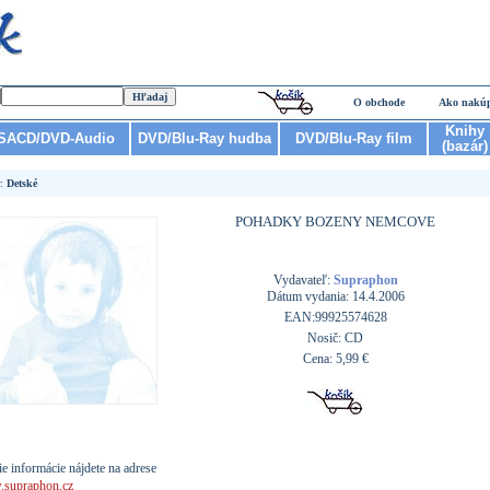
O obchode
Ako nakú
Knihy
SACD/DVD-Audio
DVD/Blu-Ray hudba
DVD/Blu-Ray film
(bazár)
r:
Detské
POHADKY BOZENY NEMCOVE
Vydavateľ:
Supraphon
Dátum vydania: 14.4.2006
EAN:99925574628
Nosič: CD
Cena: 5,99 €
ie informácie nájdete na adrese
supraphon.cz