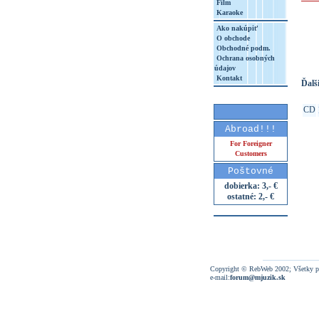
Film
Karaoke
http
Ako nakúpiť
8&aq=
O obchode
Obchodné podm.
Ochrana osobných
údajov
Kontakt
Ďalši
CD
Abroad!!!
For Foreigner
Customers
Poštovné
dobierka: 3,- €
ostatné: 2,- €
Copyright © RebWeb 2002; Všetky p
e-mail:
forum@mjuzik.sk