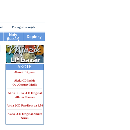
piť
Pre registrovaných
Noty
Doplnky
(bazár)
AKCIE
Akcia CD Queen
Akcia CD Inside
Out/Century Media
Akcia 3CD a 5CD Original
Album Classics
Akcia 2CD Pop/Rock za 9,50
Akcia 5CD Original Album
Series