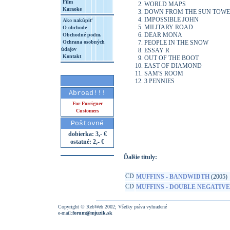
Film
WORLD MAPS
Karaoke
DOWN FROM THE SUN TO
IMPOSSIBLE JOHN
Ako nakúpiť
MILITARY ROAD
O obchode
DEAR MONA
Obchodné podm.
Ochrana osobných
PEOPLE IN THE SNOW
údajov
ESSAY R
Kontakt
OUT OF THE BOOT
EAST OF DIAMOND
SAM'S ROOM
3 PENNIES
Abroad!!!
For Foreigner
Customers
http://www.google.sk/search?q=45775016
Poštovné
8&aq=t&rls=org.mozilla:sk:official&client=
dobierka: 3,- €
ostatné: 2,- €
Ďalšie tituly:
CD
MUFFINS - BANDWIDTH
(2005)
CD
MUFFINS - DOUBLE NEGATIVE
Copyright © RebWeb 2002; Všetky práva vyhradené
e-mail:
forum@mjuzik.sk