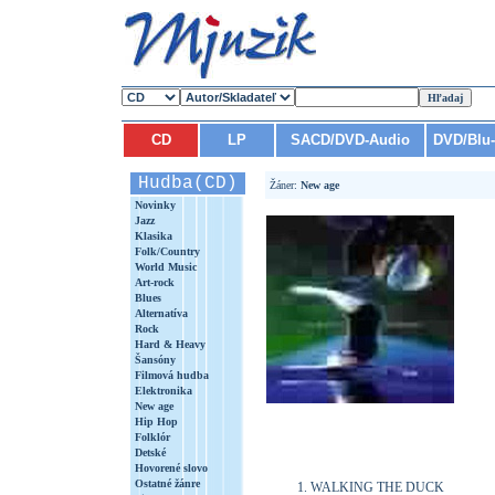
CD
LP
SACD/DVD-Audio
DVD/Blu
Hudba(CD)
Žáner:
New age
Novinky
Jazz
Klasika
Folk/Country
World Music
Art-rock
Blues
Alternatíva
Rock
Hard & Heavy
Šansóny
Filmová hudba
Elektronika
New age
Hip Hop
Folklór
Detské
Hovorené slovo
Ostatné žánre
WALKING THE DUCK