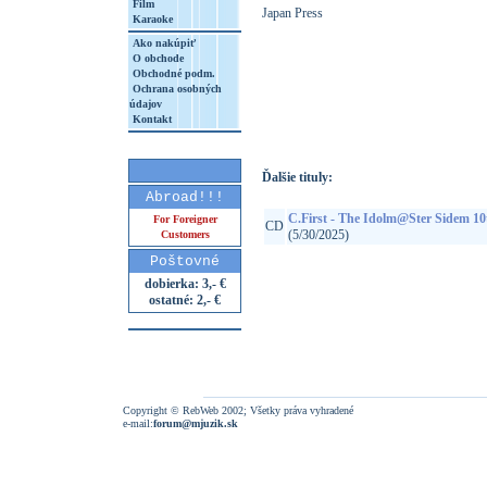
Film
Japan Press
Karaoke
Ako nakúpiť
O obchode
Obchodné podm.
Ochrana osobných
http://www.google.sk/search?q=45407742
údajov
8&aq=t&rls=org.mozilla:sk:official&client=
Kontakt
Ďalšie tituly:
Abroad!!!
C.First - The Idolm@Ster Sidem 10
For Foreigner
CD
(5/30/2025)
Customers
Poštovné
dobierka: 3,- €
ostatné: 2,- €
Copyright © RebWeb 2002; Všetky práva vyhradené
e-mail:
forum@mjuzik.sk