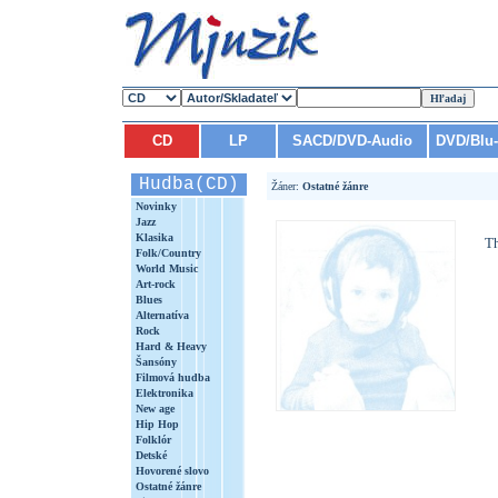
CD
LP
SACD/DVD-Audio
DVD/Blu
Hudba(CD)
Žáner:
Ostatné žánre
Novinky
Jazz
Klasika
Th
Folk/Country
World Music
Art-rock
Blues
Alternatíva
Rock
Hard & Heavy
Šansóny
Filmová hudba
Elektronika
New age
Hip Hop
Folklór
Detské
Hovorené slovo
Ostatné žánre