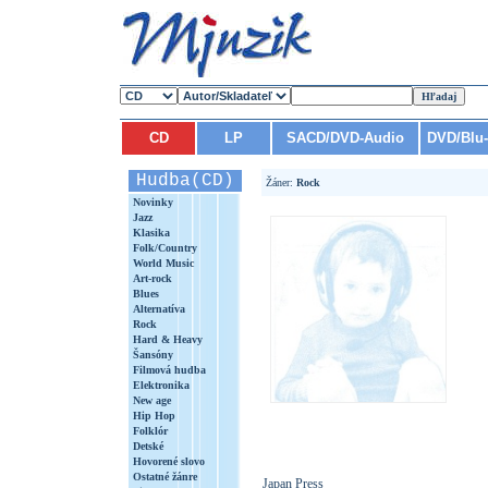
CD
LP
SACD/DVD-Audio
DVD/Blu
Hudba(CD)
Žáner:
Rock
Novinky
Jazz
Klasika
Folk/Country
World Music
Art-rock
Blues
Alternatíva
Rock
Hard & Heavy
Šansóny
Filmová hudba
Elektronika
New age
Hip Hop
Folklór
Detské
Hovorené slovo
Ostatné žánre
Japan Press