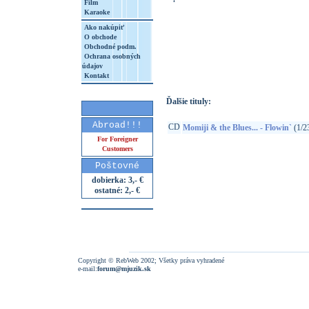
Film
Karaoke
Ako nakúpiť
O obchode
http://www.google.sk/search?q=49971842
Obchodné podm.
Ochrana osobných
8&aq=t&rls=org.mozilla:sk:official&client=
údajov
Kontakt
Ďalšie tituly:
Abroad!!!
CD
Momiji & the Blues... - Flowin`
(1/2
For Foreigner
Customers
Poštovné
dobierka: 3,- €
ostatné: 2,- €
Copyright © RebWeb 2002; Všetky práva vyhradené
e-mail:
forum@mjuzik.sk