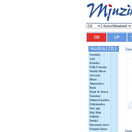
CD
LP
Hudba(CD)
Žáne
Novinky
Jazz
Klasika
Folk/Country
World Music
Art-rock
Blues
Alternatíva
Rock
Hard & Heavy
Šansóny
Filmová hudba
Elektronika
New age
Hip Hop
Folklór
Detské
Hovorené slovo
Ostatné žánre
Japa