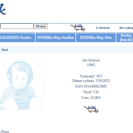
O obchode
Ako nakú
Knihy
SACD/DVD-Audio
DVD/Blu-Ray hudba
DVD/Blu-Ray film
(bazár)
r:
Rock
Art-School
1985
Vydavateľ:
JPT
Dátum vydania: 5/30/2025
EAN:4514306023985
Nosič: CD
Cena: 32,08 €
n Press