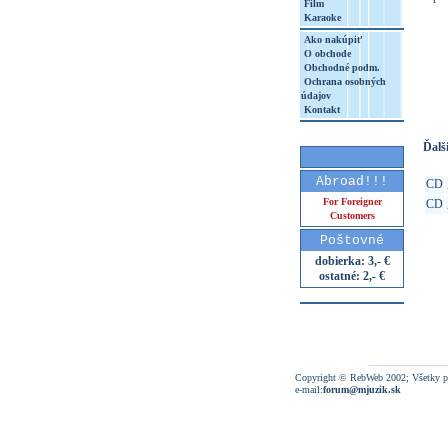
Film
Karaoke
Ako nakúpiť
O obchode
http
Obchodné podm.
Ochrana osobných
8&aq=
údajov
Kontakt
Ďalši
Abroad!!!
CD
For Foreigner
CD
Customers
Poštovné
dobierka: 3,- €
ostatné: 2,- €
Copyright © RebWeb 2002; Všetky p
e-mail:
forum@mjuzik.sk