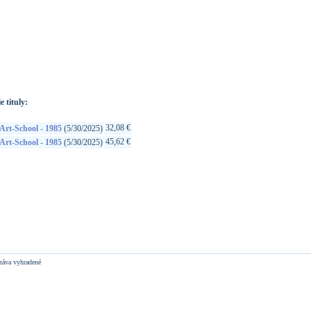
://www.google.sk/search?q=4514306023985&ie=utf-8&oe=utf-
t&rls=org.mozilla:sk:official&client=firefox-a
e tituly:
32,08 €
Art-School - 1985
(5/30/2025)
45,62 €
Art-School - 1985
(5/30/2025)
ráva vyhradené