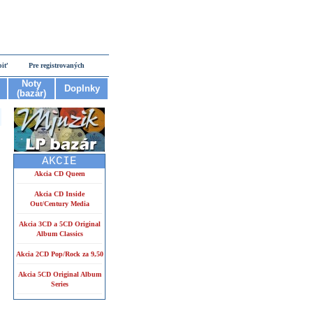
piť
Pre registrovaných
Noty
Doplnky
(bazár)
AKCIE
Akcia CD Queen
Akcia CD Inside
Out/Century Media
Akcia 3CD a 5CD Original
Album Classics
Akcia 2CD Pop/Rock za 9,50
Akcia 5CD Original Album
Series