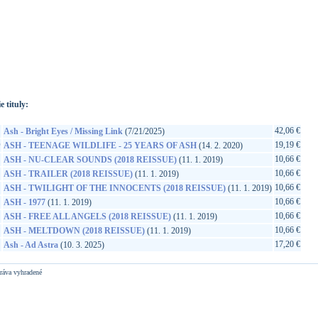
://www.google.sk/search?q=4540774346981&ie=utf-8&oe=utf-
t&rls=org.mozilla:sk:official&client=firefox-a
e tituly:
42,06 €
Ash - Bright Eyes / Missing Link
(7/21/2025)
D
19,19 €
ASH - TEENAGE WILDLIFE - 25 YEARS OF ASH
(14. 2. 2020)
10,66 €
ASH - NU-CLEAR SOUNDS (2018 REISSUE)
(11. 1. 2019)
10,66 €
ASH - TRAILER (2018 REISSUE)
(11. 1. 2019)
10,66 €
ASH - TWILIGHT OF THE INNOCENTS (2018 REISSUE)
(11. 1. 2019)
10,66 €
ASH - 1977
(11. 1. 2019)
10,66 €
ASH - FREE ALL ANGELS (2018 REISSUE)
(11. 1. 2019)
10,66 €
ASH - MELTDOWN (2018 REISSUE)
(11. 1. 2019)
17,20 €
Ash - Ad Astra
(10. 3. 2025)
ráva vyhradené