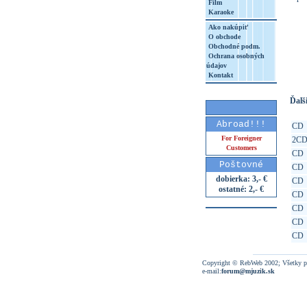
Film
Karaoke
Ako nakúpiť
O obchode
http
Obchodné podm.
Ochrana osobných
8&aq=
údajov
Kontakt
Ďalši
Abroad!!!
CD
For Foreigner
2C
Customers
CD
Poštovné
CD
dobierka: 3,- €
CD
ostatné: 2,- €
CD
CD
CD
CD
Copyright © RebWeb 2002; Všetky p
e-mail:
forum@mjuzik.sk