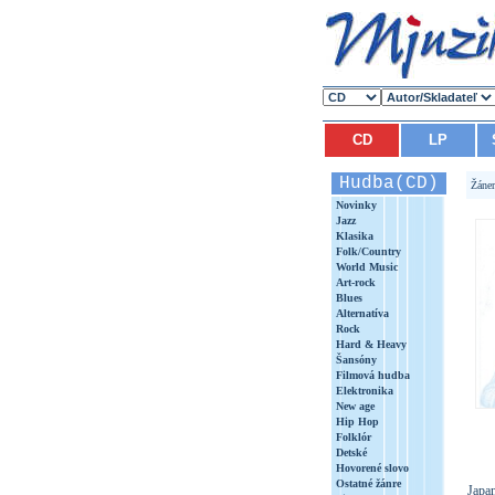
CD
LP
Hudba(CD)
Žáne
Novinky
Jazz
Klasika
Folk/Country
World Music
Art-rock
Blues
Alternatíva
Rock
Hard & Heavy
Šansóny
Filmová hudba
Elektronika
New age
Hip Hop
Folklór
Detské
Hovorené slovo
Ostatné žánre
Japa