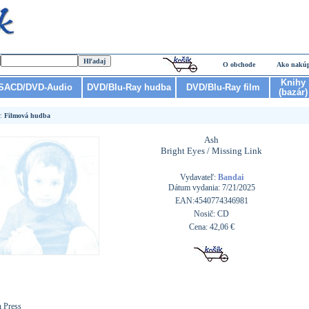
O obchode
Ako nakú
Knihy
SACD/DVD-Audio
DVD/Blu-Ray hudba
DVD/Blu-Ray film
(bazár)
r:
Filmová hudba
Ash
Bright Eyes / Missing Link
Vydavateľ:
Bandai
Dátum vydania: 7/21/2025
EAN:4540774346981
Nosič: CD
Cena: 42,06 €
n Press