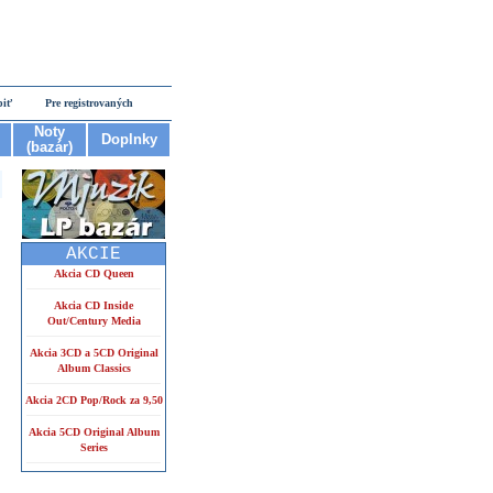
piť
Pre registrovaných
Noty
Doplnky
(bazár)
AKCIE
Akcia CD Queen
Akcia CD Inside
Out/Century Media
Akcia 3CD a 5CD Original
Album Classics
Akcia 2CD Pop/Rock za 9,50
Akcia 5CD Original Album
Series