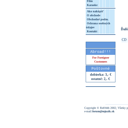
Film
Karaoke
http
8&aq=
Ako nakúpiť
O obchode
Obchodné podm.
Ochrana osobných
údajov
Ďalši
Kontakt
CD
Abroad!!!
For Foreigner
Customers
Poštovné
dobierka: 3,- €
ostatné: 2,- €
Copyright © RebWeb 2002; Všetky p
e-mail:
forum@mjuzik.sk