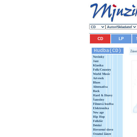
CD
LP
Hudba(CD)
Žáne
Novinky
Jazz
Klasika
Folk/Country
World Music
Art-rock
Blues
Alternatíva
Rock
Hard & Heavy
Šansóny
Filmová hudba
Elektronika
New age
Hip Hop
Folklór
Detské
Hovorené slovo
Ostatné žánre