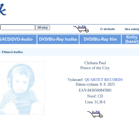
O obchode
Ako nakú
Knihy
SACD/DVD-Audio
DVD/Blu-Ray hudba
DVD/Blu-Ray film
(bazár)
r:
Filmová hudba
Chihara Paul
Prince of the City
Vydavateľ:
QUARTET RECORDS
Dátum vydania: 8. 8. 2025
EAN:8436560845881
Nosič: CD
Cena: 31,36 €