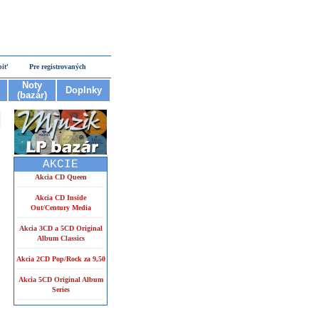
piť
Pre registrovaných
Noty
Doplnky
(bazár)
AKCIE
Akcia CD Queen
Akcia CD Inside
Out/Century Media
Akcia 3CD a 5CD Original
Album Classics
Akcia 2CD Pop/Rock za 9,50
Akcia 5CD Original Album
Series