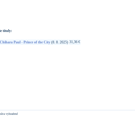
://www.google.sk/search?q=8436560845881&ie=utf-8&oe=utf-
t&rls=org.mozilla:sk:official&client=firefox-a
e tituly:
31,36 €
Chihara Paul - Prince of the City
(8. 8. 2025)
ráva vyhradené