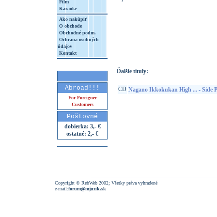
Film
Karaoke
Ako nakúpiť
O obchode
http://www.google.sk/search?q=45241352
Obchodné podm.
Ochrana osobných
8&aq=t&rls=org.mozilla:sk:official&client=
údajov
Kontakt
Ďalšie tituly:
Abroad!!!
CD
Nagano Ikkokukan High ... - Side P
For Foreigner
Customers
Poštovné
dobierka: 3,- €
ostatné: 2,- €
Copyright © RebWeb 2002; Všetky práva vyhradené
e-mail:
forum@mjuzik.sk