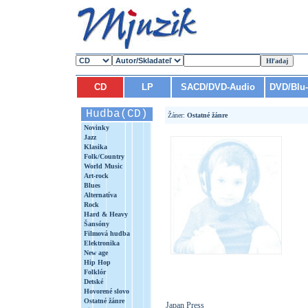
CD
LP
SACD/DVD-Audio
DVD/Blu
Hudba(CD)
Žáner:
Ostatné žánre
Novinky
Jazz
Klasika
Folk/Country
World Music
Art-rock
Blues
Alternatíva
Rock
Hard & Heavy
Šansóny
Filmová hudba
Elektronika
New age
Hip Hop
Folklór
Detské
Hovorené slovo
Ostatné žánre
Japan Press