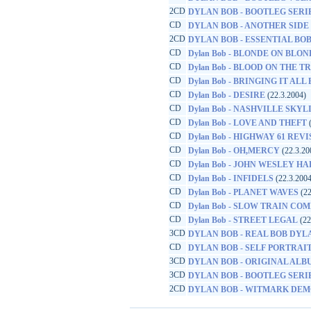
2CD
DYLAN BOB - BOOTLEG SERIE
CD
DYLAN BOB - ANOTHER SIDE
2CD
DYLAN BOB - ESSENTIAL BO
CD
Dylan Bob - BLONDE ON BLO
CD
Dylan Bob - BLOOD ON THE T
CD
Dylan Bob - BRINGING IT AL
CD
Dylan Bob - DESIRE
(22.3.2004)
CD
Dylan Bob - NASHVILLE SKYL
CD
Dylan Bob - LOVE AND THEFT
(
CD
Dylan Bob - HIGHWAY 61 REV
CD
Dylan Bob - OH,MERCY
(22.3.20
CD
Dylan Bob - JOHN WESLEY H
CD
Dylan Bob - INFIDELS
(22.3.2004
CD
Dylan Bob - PLANET WAVES
(22
CD
Dylan Bob - SLOW TRAIN CO
CD
Dylan Bob - STREET LEGAL
(22
3CD
DYLAN BOB - REAL BOB DYL
CD
DYLAN BOB - SELF PORTRAI
3CD
DYLAN BOB - ORIGINAL ALB
3CD
DYLAN BOB - BOOTLEG SERIE
2CD
DYLAN BOB - WITMARK DEMOS