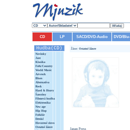
CD
LP
SACD/DVD-Audio
DVD/Blu
Hudba(CD)
Žáner:
Ostatné žánre
Novinky
Jazz
Klasika
Folk/Country
World Music
Art-rock
Blues
Alternatíva
Rock
Hard & Heavy
Šansóny
Filmová hudba
Elektronika
New age
Hip Hop
Folklór
Detské
Hovorené slovo
Ostatné žánre
Japan Press