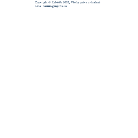
Copyright © RebWeb 2002; Všetky práva vyhradené
e-mail:
forum@mjuzik.sk