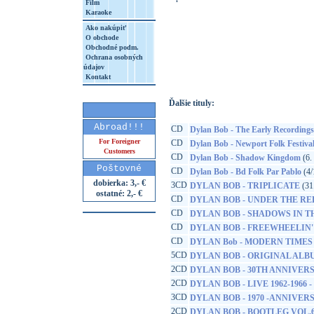
Film
Karaoke
Ako nakúpiť
O obchode
http://www.google.sk/search?q=45897675
Obchodné podm.
Ochrana osobných
8&aq=t&rls=org.mozilla:sk:official&client=
údajov
Kontakt
Ďalšie tituly:
Abroad!!!
CD
Dylan Bob - The Early Recordings
For Foreigner
CD
Dylan Bob - Newport Folk Festival
Customers
CD
Dylan Bob - Shadow Kingdom
(6.
Poštovné
CD
Dylan Bob - Bd Folk Par Pablo
(4/
dobierka: 3,- €
3CD
DYLAN BOB - TRIPLICATE
(31
ostatné: 2,- €
CD
DYLAN BOB - UNDER THE RE
CD
DYLAN BOB - SHADOWS IN T
CD
DYLAN BOB - FREEWHEELIN
CD
DYLAN Bob - MODERN TIMES
5CD
DYLAN BOB - ORIGINAL ALB
2CD
DYLAN BOB - 30TH ANNIVE
2CD
DYLAN BOB - LIVE 1962-1966 -
3CD
DYLAN BOB - 1970 -ANNIVERS
2CD
DYLAN BOB - BOOTLEG VOL.