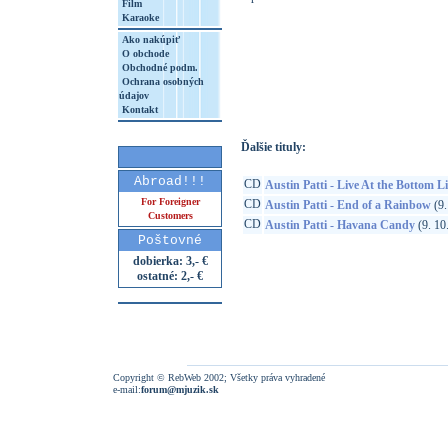
Film
Karaoke
Ako nakúpiť
O obchode
http://www.google.sk/search?q=49880036
Obchodné podm.
Ochrana osobných
8&aq=t&rls=org.mozilla:sk:official&client=
údajov
Kontakt
Ďalšie tituly:
Abroad!!!
CD
Austin Patti - Live At the Bottom L
For Foreigner
CD
Austin Patti - End of a Rainbow
(9.
Customers
CD
Austin Patti - Havana Candy
(9. 10
Poštovné
dobierka: 3,- €
ostatné: 2,- €
Copyright © RebWeb 2002; Všetky práva vyhradené
e-mail:
forum@mjuzik.sk