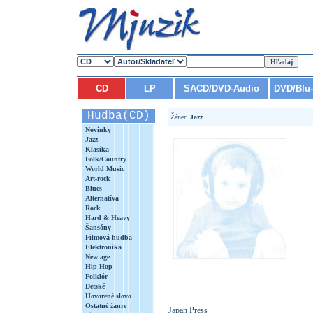
CD
LP
SACD/DVD-Audio
DVD/Blu
Hudba(CD)
Žáner:
Jazz
Novinky
Jazz
Klasika
Folk/Country
World Music
Art-rock
Blues
Alternatíva
Rock
Hard & Heavy
Šansóny
Filmová hudba
Elektronika
New age
Hip Hop
Folklór
Detské
Hovorené slovo
Ostatné žánre
Japan Press