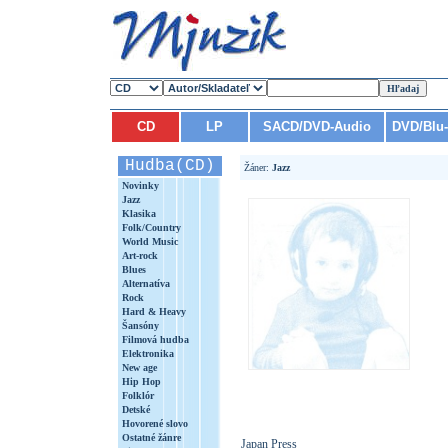
CD
LP
SACD/DVD-Audio
DVD/Blu
Hudba(CD)
Žáner:
Jazz
Novinky
Jazz
Klasika
Folk/Country
World Music
Art-rock
Blues
Alternatíva
Rock
Hard & Heavy
Šansóny
Filmová hudba
Elektronika
New age
Hip Hop
Folklór
Detské
Hovorené slovo
Ostatné žánre
Japan Press