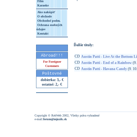
Film
Karaoke
Ako nakúpiť
O obchode
http://www.google.sk/search?q=49880036
Obchodné podm.
Ochrana osobných
8&aq=t&rls=org.mozilla:sk:official&client=
údajov
Kontakt
Ďalšie tituly:
Abroad!!!
CD
Austin Patti - Live At the Bottom L
For Foreigner
CD
Austin Patti - End of a Rainbow
(9.
Customers
CD
Austin Patti - Havana Candy
(9. 10
Poštovné
dobierka: 3,- €
ostatné: 2,- €
Copyright © RebWeb 2002; Všetky práva vyhradené
e-mail:
forum@mjuzik.sk