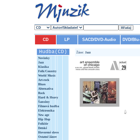
CD
LP
SACD/DVD-Audio
DVD/Blu
Hudba(CD)
Žáner:
Jazz
Novinky
Jazz
Klasika
Folk/Country
World Music
Art-rock
Blues
Alternatíva
Rock
Hard & Heavy
Šansóny
Filmová hudba
Elektronika
New age
Hip Hop
Folklór
Detské
Hovorené slovo
Ostatné žánre