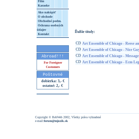
Film
Karaoke
http://www.google.sk/search?q=50607674
8&aq=t&rls=org.mozilla:sk:official&client=
Ako nakúpiť
O obchode
Obchodné podm.
Ochrana osobných
údajov
Ďalšie tituly:
Kontakt
CD
Art Ensemble of Chicago - Reese a
CD
Art Ensemble of Chicago - Nice Gu
CD
Art Ensemble of Chicago - Message
Abroad!!!
CD
Art Ensemble of Chicago - Ecm Leg
For Foreigner
Customers
Poštovné
dobierka: 3,- €
ostatné: 2,- €
Copyright © RebWeb 2002; Všetky práva vyhradené
e-mail:
forum@mjuzik.sk