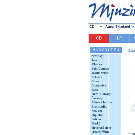
CD
LP
Hudba(CD)
Žáne
Novinky
Jazz
Klasika
Folk/Country
World Music
Art-rock
Blues
Alternatíva
Rock
Hard & Heavy
Šansóny
Filmová hudba
Elektronika
New age
Hip Hop
Folklór
Detské
Hovorené slovo
Ostatné žánre
Impo