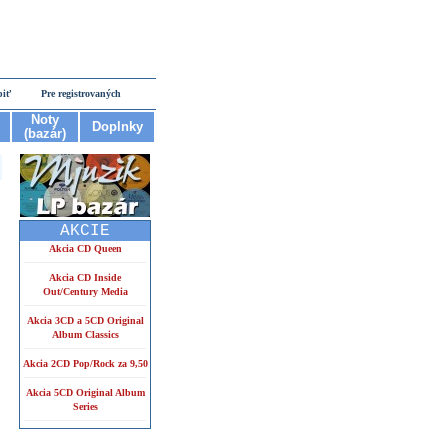
piť
Pre registrovaných
Noty
Doplnky
(bazár)
AKCIE
Akcia CD Queen
Akcia CD Inside
Out/Century Media
Akcia 3CD a 5CD Original
Album Classics
Akcia 2CD Pop/Rock za 9,50
Akcia 5CD Original Album
Series