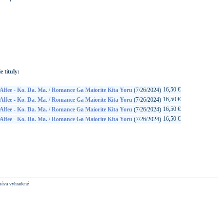
://www.google.sk/search?q=4988031649435&ie=utf-8&oe=utf-
t&rls=org.mozilla:sk:official&client=firefox-a
e tituly:
16,50 €
Alfee - Ko. Da. Ma. / Romance Ga Maiorite Kita Yoru
(7/26/2024)
16,50 €
Alfee - Ko. Da. Ma. / Romance Ga Maiorite Kita Yoru
(7/26/2024)
16,50 €
Alfee - Ko. Da. Ma. / Romance Ga Maiorite Kita Yoru
(7/26/2024)
16,50 €
Alfee - Ko. Da. Ma. / Romance Ga Maiorite Kita Yoru
(7/26/2024)
ráva vyhradené