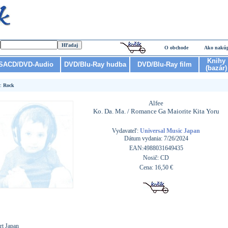
O obchode
Ako nakú
Knihy
SACD/DVD-Audio
DVD/Blu-Ray hudba
DVD/Blu-Ray film
(bazár)
r:
Rock
Alfee
Ko. Da. Ma. / Romance Ga Maiorite Kita Yoru
Vydavateľ:
Universal Music Japan
Dátum vydania: 7/26/2024
EAN:4988031649435
Nosič: CD
Cena: 16,50 €
rt Japan