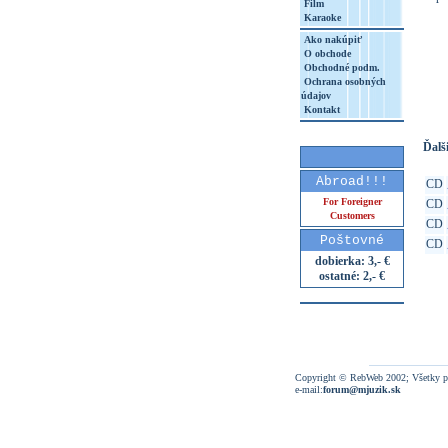
Film
Karaoke
Ako nakúpiť
O obchode
http
Obchodné podm.
Ochrana osobných
8&aq=
údajov
Kontakt
Ďalši
Abroad!!!
CD
For Foreigner
CD
Customers
CD
Poštovné
CD
dobierka: 3,- €
ostatné: 2,- €
Copyright © RebWeb 2002; Všetky p
e-mail:
forum@mjuzik.sk